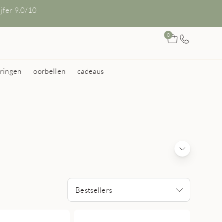
ijfer 9.0/10
0
ringen
oorbellen
cadeaus
Bestsellers