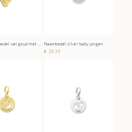
Baby voetjes bedel van goud met naam en datum
Naambedel zilver baby jongen
28,95