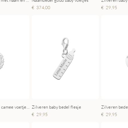
Bedel zilver voetjes met naam en datum
Naambedel goud baby voetjes
Zilveren baby
374,00
29,95
Zilveren baby bedel camee voetjes met naam
Zilveren baby bedel flesje
29,95
29,95