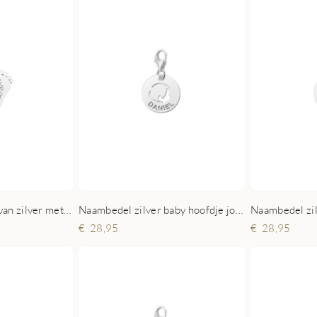
Baby voetjes bedel van zilver met naam en datum
Naambedel zilver baby hoofdje jongen
28,95
28,95