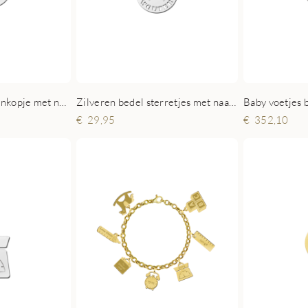
Zilveren bedel berenkopje met naam en datum
Zilveren bedel sterretjes met naam en datum
29,95
352,10