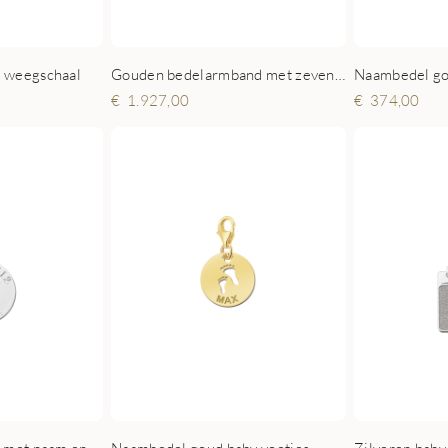
Gouden bedelarmband met zeven geboorte bedels
l weegschaal
1.927,00
374,00