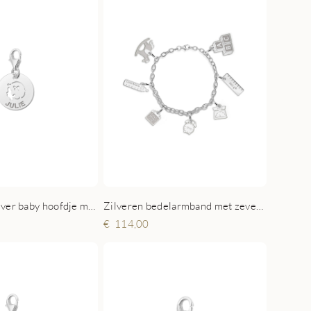
Zilveren bedelarmband met zeven geboorte bedels
Naambedel zilver baby hoofdje meisje
114,00