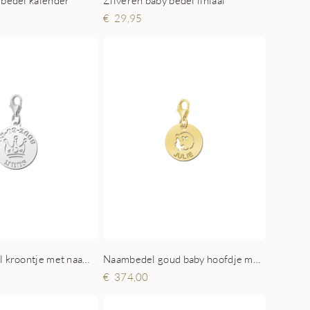
 bedel kalender
Zilveren baby bedel liniaal
29,95
Zilveren bedel kroontje met naam en datum
Naambedel goud baby hoofdje meisje
374,00