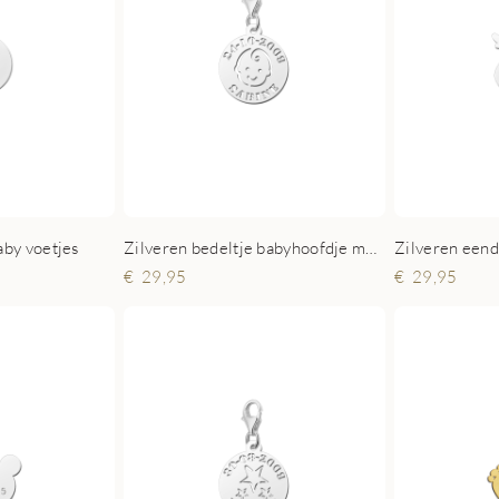
aby voetjes
Zilveren bedeltje babyhoofdje met naam en datum
29,95
29,95