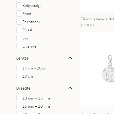
Babyvoetje
Rond
Zilveren baby bede
Rechthoek
29,95
Ovaal
Dier
Overige
Lengte
17 cm – 20 cm
19 cm
Breedte
10 mm – 15 mm
15 mm – 20 mm