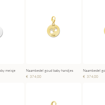
aby meisje
Naambedel goud baby handjes
Naambedel go
374,00
374,00