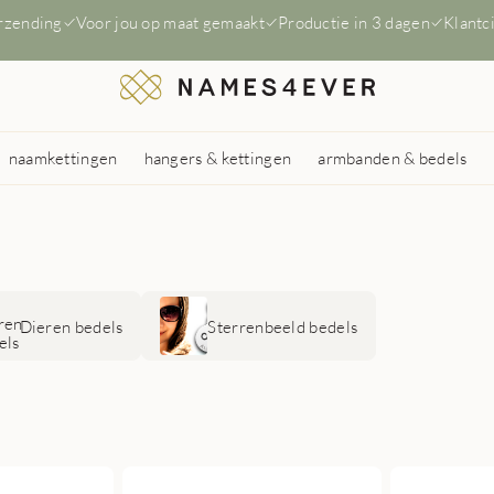
erzending
Voor jou op maat gemaakt
Productie in 3 dagen
Klantc
naamkettingen
hangers & kettingen
armbanden & bedels
Dieren bedels
Sterrenbeeld bedels