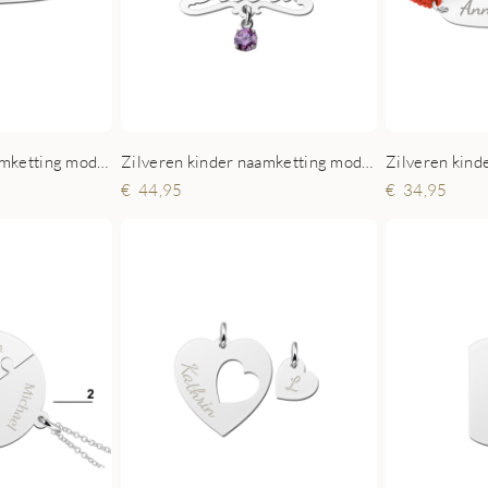
Zilveren kinder naamketting model Daniëlle
Zilveren kinder naamketting model Olivia
44,95
34,95