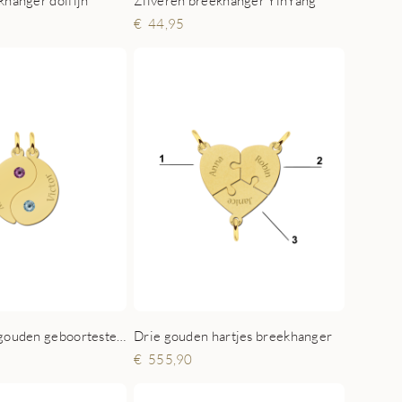
Zilveren breekhanger YinYang
44,95
Yin Yang met gouden geboortestenen
Drie gouden hartjes breekhanger
555,90