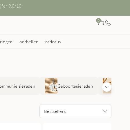
ijfer 9.0/10
0
ringen
oorbellen
cadeaus
ommunie sieraden
Geboortesieraden
Vriends
Bestsellers