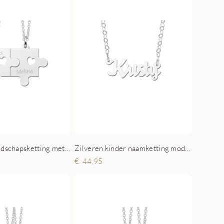
Zilveren vriendschapsketting met puzzelstukjes, hartjes en namen
Zilveren kinder naamketting model Kristy
44,95