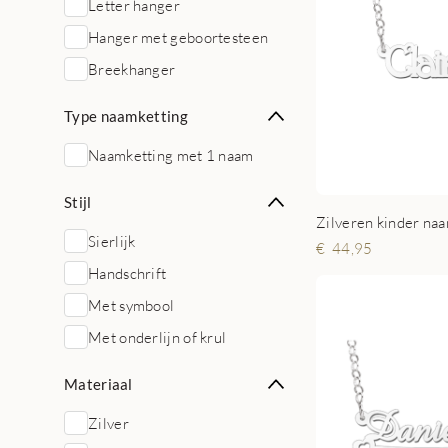
Letter hanger
Hanger met geboortesteen
Breekhanger
Type naamketting
Naamketting met 1 naam
Stijl
Sierlijk
44,95
Handschrift
Met symbool
Met onderlijn of krul
Materiaal
Zilver