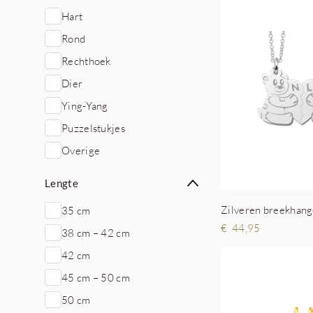
Hart
Rond
Rechthoek
Dier
Ying-Yang
Puzzelstukjes
Overige
Lengte
Zilveren breekhang
35 cm
44,95
38 cm – 42 cm
42 cm
45 cm – 50 cm
50 cm