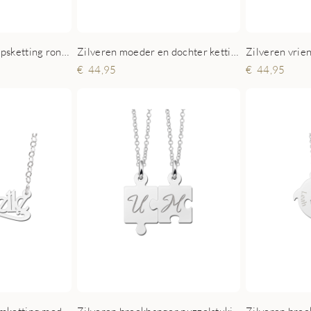
Zilveren vriendschapsketting rond drie puzzelstukjes
Zilveren moeder en dochter ketting harten
44,95
44,95
Zilveren bree