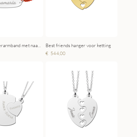
Zilveren kinderarmband met naam rood
Best friends hanger voor ketting
544,00