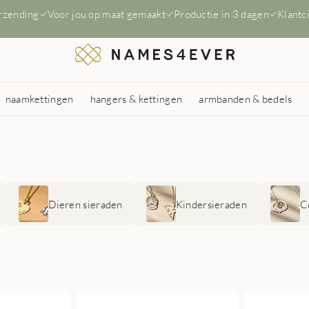
erzending
Voor jou op maat gemaakt
Productie in 3 dagen
Klantc
naamkettingen
hangers & kettingen
armbanden & bedels
Dieren sieraden
Kindersieraden
C