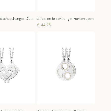
Zilveren vriendschapshanger Dogtag en Hart
Zilveren breekhanger harten open
44,95
khanger dolfijn