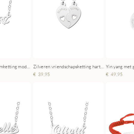
Zilveren kinder naamketting model Claire
Zilveren vriendschapsketting hart met namen
Yin yang met 
39,95
49,95