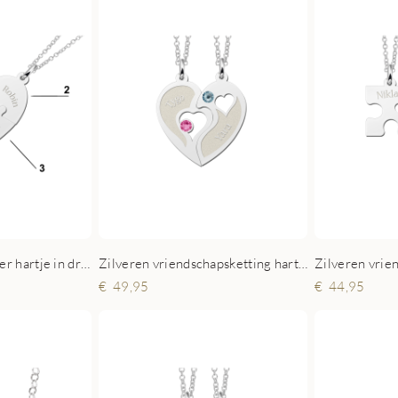
Zilveren breekhanger hartje in drie
Zilveren vriendschapsketting hart met zirkonia
49,95
44,95