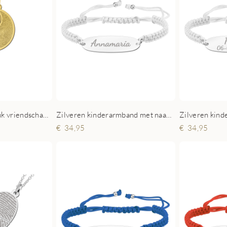
Gouden vingerafdruk vriendschapsketting Yin Yang
Zilveren kinderarmband met naam wit
34,95
34,95