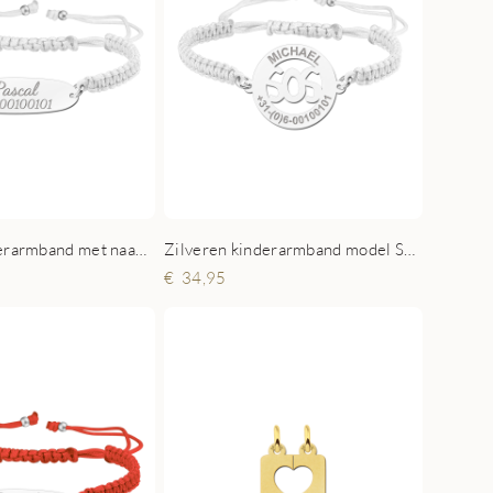
Zilveren kinderarmband met naam en telefoonnummer wit
Zilveren kinderarmband model SOS wit
34,95