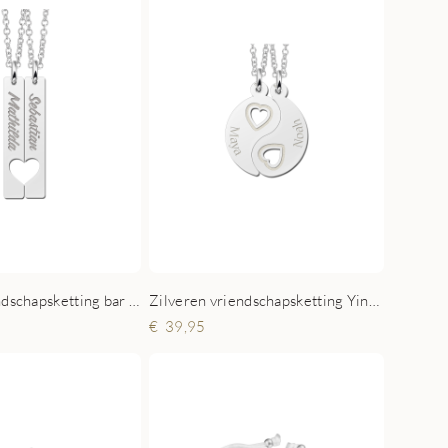
Zilveren vriendschapsketting bar hangers
Zilveren vriendschapsketting YinYang met hartjes
39,95