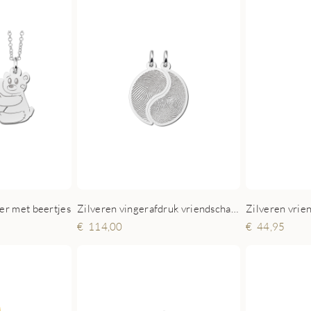
er met beertjes
Zilveren vingerafdruk vriendschapsketting Yin Yang
44,95
114,00