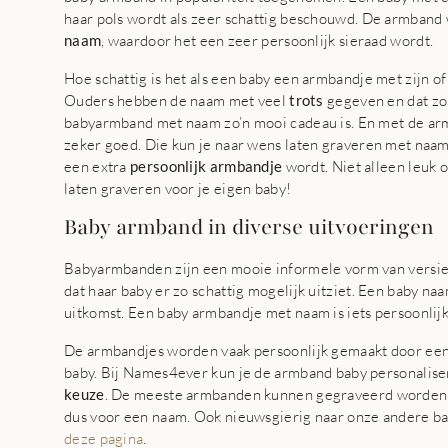
haar pols wordt als zeer schattig beschouwd. De armband
naam
, waardoor het een zeer persoonlijk sieraad wordt.
Hoe schattig is het als een baby een armbandje met zijn o
Ouders hebben de naam met veel
trots
gegeven en dat zo
babyarmband met naam zo’n mooi cadeau is. En met de ar
zeker goed. Die kun je naar wens laten graveren met naa
een extra
persoonlijk armbandje
wordt. Niet alleen leuk 
laten graveren voor je eigen baby!
Baby armband in diverse uitvoeringen
Babyarmbanden zijn een mooie informele vorm van versier
dat haar baby er zo schattig mogelijk uitziet. Een baby n
uitkomst. Een baby armbandje met naam is iets persoonlij
De armbandjes worden vaak persoonlijk gemaakt door een
baby. Bij Names4ever kun je de armband baby personalis
keuze
. De meeste armbanden kunnen gegraveerd worde
dus voor een naam. Ook nieuwsgierig naar onze andere ba
deze pagina
.