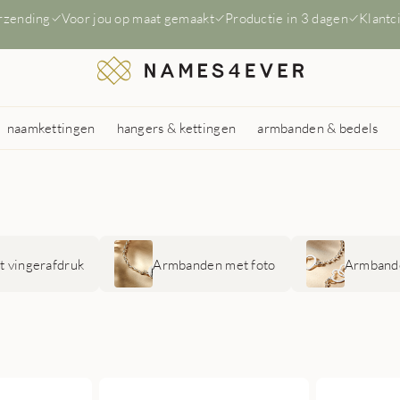
erzending
Voor jou op maat gemaakt
Productie in 3 dagen
Klantc
naamkettingen
hangers & kettingen
armbanden & bedels
 vingerafdruk
Armbanden met foto
Armbande