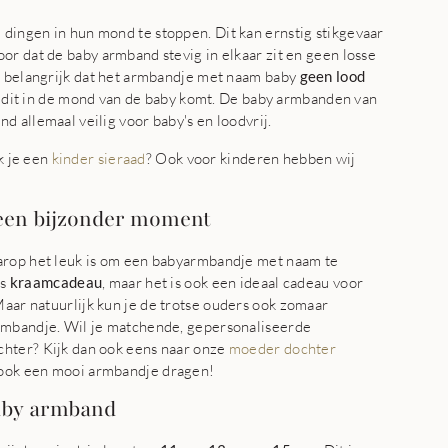
ingen in hun mond te stoppen. Dit kan ernstig stikgevaar
or dat de baby armband stevig in elkaar zit en geen losse
t belangrijk dat het armbandje met naam baby
geen lood
ls dit in de mond van de baby komt. De baby armbanden van
 allemaal veilig voor baby's en loodvrij.
ek je een
kinder sieraad
? Ook voor kinderen hebben wij
 een bijzonder moment
arop het leuk is om een babyarmbandje met naam te
ls
kraamcadeau
, maar het is ook een ideaal cadeau voor
Maar natuurlijk kun je de trotse ouders ook zomaar
rmbandje. Wil je matchende, gepersonaliseerde
hter? Kijk dan ook eens naar onze
moeder dochter
 ook een mooi armbandje dragen!
baby armband