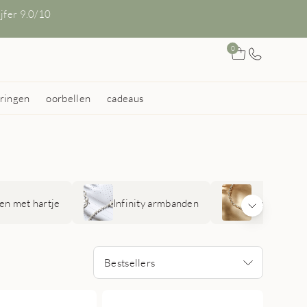
ijfer 9.0/10
0
ringen
oorbellen
cadeaus
n met hartje
Infinity armbanden
Sterrenbee
Bestsellers