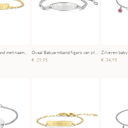
Gouden Baby armband met naamgravure Jasseron
Ovaal Babyarmband figaro van zilver
Zilveren baby
29,95
34,95