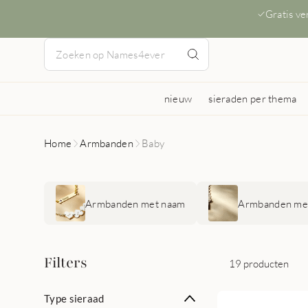
Gratis v
nieuw
sieraden per thema
Home
Armbanden
Baby
Armbanden met naam
Armbanden met
Filters
19 producten
Type sieraad