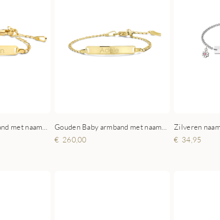
Gouden Baby armband met naamgravure Figaro
Gouden Baby armband met naamgravure gourmet
260,00
34,95