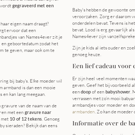
 wordt
gegraveerd met een
Baby's hebben de gewoonte om d
veroorzaken. Zorg er daarom vo
onderdelen bevat. Tevens is he
f haar eigen naam draagt?
bevat. Lood is erg gevaarlijk a
rgt ervoor dat een
Names4ever zijn vanzelfsprekend
mbandjes van Names4ever zit je
m en geboortedatum zodat het
Zijn je kids al iets ouder en zo
om te geven, maar ook om te
genoeg keuze.
Een lief cadeau voor
Er zijn heel veel momenten wa
ing bij baby's. Elke moeder wil
geven. Geef het bijvoorbeeld a
aam armband is dan een mooie
een
doop
of een
babyshower
. 
ks en kan lang meegaan.
verrassen met zo’n mooi babya
armbandjes voor moeder en doc
 gravure van de naam van de
armbanden
. Zo kan de moeder
eren met een
gravure naar
n met
10 of 12 tekens
. Genoeg
Informatie over de 
by sieraden? Bekijk dan eens