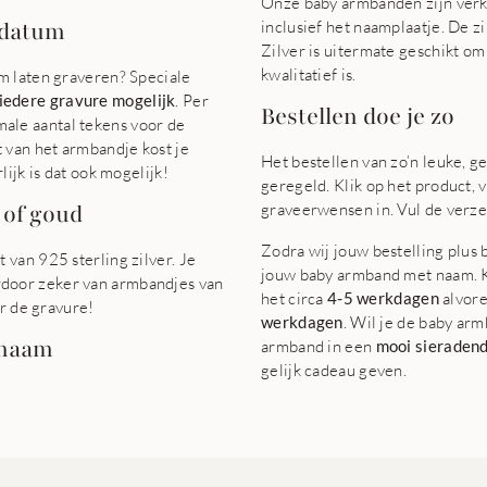
Onze baby armbanden zijn verkr
edatum
inclusief het naamplaatje. De 
Zilver is uitermate geschikt o
kwalitatief is.
m laten graveren? Speciale
iedere gravure mogelijk
. Per
Bestellen doe je zo
le aantal tekens voor de
van het armbandje kost je
Het bestellen van zo’n leuke, 
ijk is dat ook mogelijk!
geregeld. Klik op het product,
 of goud
graveerwensen in. Vul de verz
Zodra wij jouw bestelling plus 
van 925 sterling zilver. Je
jouw baby armband met naam. K
hierdoor zeker van armbandjes van
het circa
4-5 werkdagen
alvore
or de gravure!
werkdagen
. Wil je de baby a
 naam
armband in een
mooi sieraden
gelijk cadeau geven.