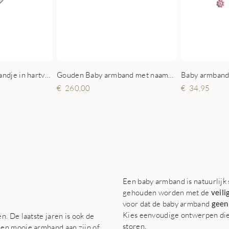
Zilveren baby armbandje in hartvorm met letter
Gouden Baby armband met naamgravure Fantasie
Baby armbandj
260,00
34,95
Een baby armband is natuurlijk
gehouden worden met de
veili
voor dat de baby armband
geen
Kies eenvoudige ontwerpen die d
. De laatste jaren is ook de
storen.
en mooie armband aan zijn of