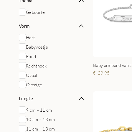
Thema
Geboorte
Vorm
Hart
Babyvoetje
Rond
Baby armband van z
Rechthoek
29,95
Ovaal
Overige
Lengte
9 cm – 11 cm
10 cm – 13 cm
11 cm – 13 cm