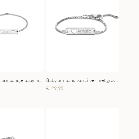
Zilveren naam armbandje baby met hartje
Baby armband van zilver met gravure
29,95