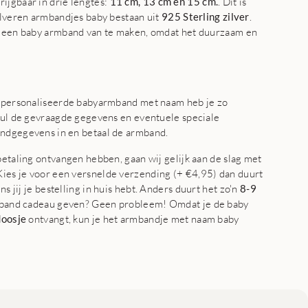
ijgbaar in drie lengtes:
11 cm, 13 cm en 15 cm.
. Dit is
zilveren armbandjes baby bestaan uit
925 Sterling zilver
.
m een baby armband van te maken, omdat het duurzaam en
gepersonaliseerde babyarmband met naam heb je zo
 vul de gevraagde gegevens en eventuele speciale
endgegevens in en betaal de armband.
betaling ontvangen hebben, gaan wij gelijk aan de slag met
ies je voor een versnelde verzending (+ €4,95) dan duurt
ns jij je bestelling in huis hebt. Anders duurt het zo'n
8-9
rmband cadeau geven? Geen probleem! Omdat je de baby
doosje
ontvangt, kun je het armbandje met naam baby