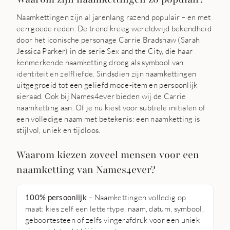
Naamkettingen zijn al jarenlang razend populair – en met
een goede reden. De trend kreeg wereldwijd bekendheid
door het iconische personage Carrie Bradshaw (Sarah
Jessica Parker) in de serie Sex and the City, die haar
kenmerkende naamketting droeg als symbool van
identiteit en zelfliefde. Sindsdien zijn naamkettingen
uitgegroeid tot een geliefd mode-item en persoonlijk
sieraad. Ook bij Names4ever bieden wij de
Carrie
naamketting
aan. Of je nu kiest voor subtiele initialen of
een volledige naam met betekenis: een naamketting is
stijlvol, uniek en tijdloos.
Waarom kiezen zoveel mensen voor een
naamketting van Names4ever?
100% persoonlijk
– Naamkettingen volledig op
maat: kies zelf een lettertype, naam, datum, symbool,
geboortesteen of zelfs vingerafdruk voor een uniek