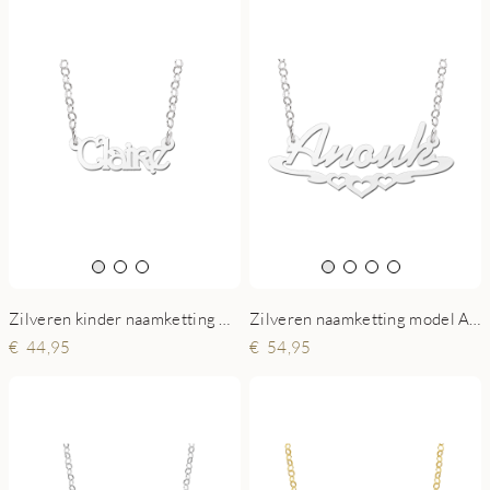
Zilveren kinder naamketting model Claire
Zilveren naamketting model Anouk
44,95
54,95