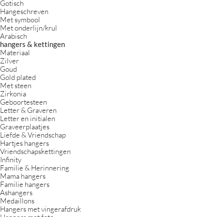
Gotisch
Hangeschreven
Met symbool
Met onderlijn/krul
Arabisch
hangers & kettingen
Materiaal
Zilver
Goud
Gold plated
Met steen
Zirkonia
Geboortesteen
Letter & Graveren
Letter en initialen
Graveerplaatjes
Liefde & Vriendschap
Hartjes hangers
Vriendschapskettingen
Infinity
Familie & Herinnering
Mama hangers
Familie hangers
Ashangers
Medaillons
Hangers met vingerafdruk
Hangers met foto