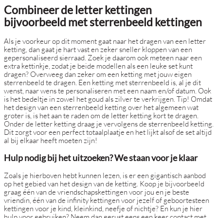
Combineer de letter kettingen
bijvoorbeeld met sterrenbeeld kettingen
Als je voorkeur op dit moment gaat naar het dragen van een letter
ketting, dan gaat je hart vast en zeker sneller kloppen van een
gepersonaliseerd sierraad. Zoek je daarom ook meteen naar een
extra kettinkje, zodat je beide modellen als een leuke set kunt
dragen? Overweeg dan zeker om een ketting met jouw eigen
sterrenbeeld te dragen. Een ketting met sterrenbeeld is, al je dit
wenst, naar wens te personaliseren met een naam en/of datum. Ook
is het bedeltje in zowel het goud als zilver te verkrijgen. Tip! Omdat
het design van een sterrenbeeld ketting over het algemeen wat
groter is, is het aan te raden om de letter ketting kort te dragen.
Onder de letter ketting draag je vervolgens de sterrenbeeld ketting.
Dit zorgt voor een perfect totaalplaatje en het lijkt alsof de set altijd
al bij elkaar heeft moeten zijn!
Hulp nodig bij het uitzoeken? We staan voor je klaar
Zoals je hierboven hebt kunnen lezen, is er een gigantisch aanbod
op het gebied van het design van de ketting. Koop je bijvoorbeeld
graag één van de vriendschapskettingen voor jou en je beste
vriendin, één van de infinity kettingen voor jezelf of geboortesteen
kettingen voor je kind, kleinkind, neefje of nichtje? En kun je hier
hulp voor gebruiken? Neem dan gerust eens een keer contact met