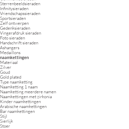
Sterrenbeeldsieraden
Infinitysieraden
Vriendschapssieraden
Sportsieraden
Zelf ontwerpen
Gedenksieraden
Vingerafdruk sieraden
Foto sieraden
Handschrift sieraden
Ashangers
Medaillons
naamkettingen
Materiaal
Zilver
Goud
Gold plated
Type naamketting
Naamketting 1 naam
Naamketting meerdere namen
Naamkettingen met zirkonia
Kinder naamkettingen
Arabische naamkettingen
Bar naamkettingen
Stijl
Sierlijk
Stoer