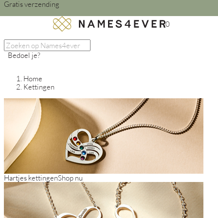
Gratis verzending
0
Bedoel je?
Home
Kettingen
Hartjes kettingen
Shop nu