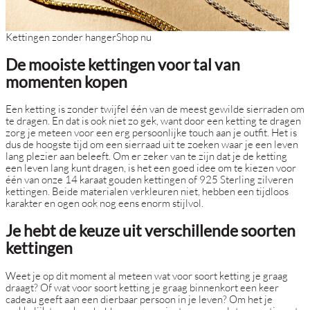
Kettingen zonder hanger
Shop nu
De mooiste kettingen voor tal van
momenten kopen
Een ketting is zonder twijfel één van de meest gewilde sierraden om
te dragen. En dat is ook niet zo gek, want door een ketting te dragen
zorg je meteen voor een erg persoonlijke touch aan je outfit. Het is
dus de hoogste tijd om een sierraad uit te zoeken waar je een leven
lang plezier aan beleeft. Om er zeker van te zijn dat je de ketting
een leven lang kunt dragen, is het een goed idee om te kiezen voor
één van onze 14 karaat gouden kettingen of 925 Sterling zilveren
kettingen. Beide materialen verkleuren niet, hebben een tijdloos
karakter en ogen ook nog eens enorm stijlvol.
Je hebt de keuze uit verschillende soorten
kettingen
Weet je op dit moment al meteen wat voor soort ketting je graag
draagt? Of wat voor soort ketting je graag binnenkort een keer
cadeau geeft aan een dierbaar persoon in je leven? Om het je