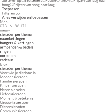
Sorteren op
Bestsellers
Positie
Nieuw
Prijzen van laag naar
hoog
Prijzen van hoog naar laag
Toepassen
Filteren op
Alles verwijderen
Toepassen
Menu
078 - 61 86 171
nieuw
sieraden per thema
naamkettingen
hangers & kettingen
armbanden & bedels
ringen
oorbellen
cadeaus
Blog
sieraden per thema
Voor wie je dierbaar is
Moeder sieraden
Familie sieraden
Kinder sieraden
Heren sieraden
Liefdessieraden
Moment & betekenis
Geboortesieraden
Dierensieraden
Communiesieraden