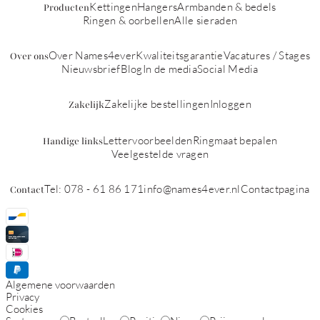
Kettingen
Hangers
Armbanden & bedels
Producten
Ringen & oorbellen
Alle sieraden
Over Names4ever
Kwaliteitsgarantie
Vacatures / Stages
Over ons
Nieuwsbrief
Blog
In de media
Social Media
Zakelijke bestellingen
Inloggen
Zakelijk
Lettervoorbeelden
Ringmaat bepalen
Handige links
Veelgestelde vragen
Tel: 078 - 61 86 171
info@names4ever.nl
Contactpagina
Contact
Algemene voorwaarden
Privacy
Cookies