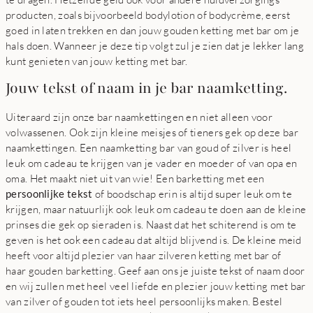
producten, zoals bijvoorbeeld bodylotion of bodycrème, eerst
goed in laten trekken en dan jouw gouden ketting met bar om je
hals doen. Wanneer je deze tip volgt zul je zien dat je lekker lang
kunt genieten van jouw ketting met bar.
Jouw tekst of naam in je bar naamketting.
Uiteraard zijn onze bar naamkettingen en niet alleen voor
volwassenen. Ook zijn kleine meisjes of tieners gek op deze bar
naamkettingen. Een naamketting bar van goud of zilver is heel
leuk om cadeau te krijgen van je vader en moeder of van opa en
oma. Het maakt niet uit van wie! Een barketting met een
persoonlijke tekst
of boodschap erin is altijd super leuk om te
krijgen, maar natuurlijk ook leuk om cadeau te doen aan de kleine
prinses die gek op sieraden is. Naast dat het schiterend is om te
geven is het ook een cadeau dat altijd blijvend is. De kleine meid
heeft voor altijd plezier van haar zilveren ketting met bar of
haar gouden barketting. Geef aan ons je juiste tekst of naam door
en wij zullen met heel veel liefde en plezier jouw ketting met bar
van zilver of gouden tot iets heel persoonlijks maken. Bestel