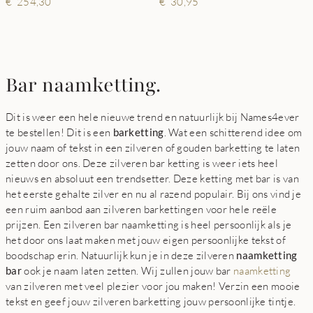
254,30
30,95
Bar naamketting.
Dit is weer een hele nieuwe trend en natuurlijk bij Names4ever
te bestellen! Dit is een
barketting
. Wat een schitterend idee om
jouw naam of tekst in een zilveren of gouden barketting te laten
zetten door ons. Deze zilveren bar ketting is weer iets heel
nieuws en absoluut een trendsetter. Deze ketting met bar is van
het eerste gehalte zilver en nu al razend populair. Bij ons vind je
een ruim aanbod aan zilveren barkettingen voor hele reële
prijzen. Een zilveren bar naamketting is heel persoonlijk als je
het door ons laat maken met jouw eigen persoonlijke tekst of
boodschap erin. Natuurlijk kun je in deze zilveren
naamketting
bar
ook je naam laten zetten. Wij zullen jouw bar
naamketting
van zilveren met veel plezier voor jou maken! Verzin een mooie
tekst en geef jouw zilveren barketting jouw persoonlijke tintje.