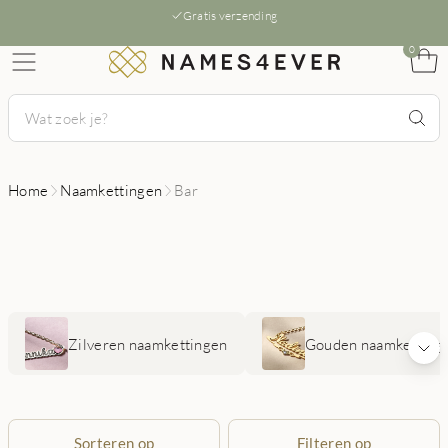
Gratis verzending
0
Home
Naamkettingen
Bar
Zilveren naamkettingen
Gouden naamketting
Sorteren op
Filteren op