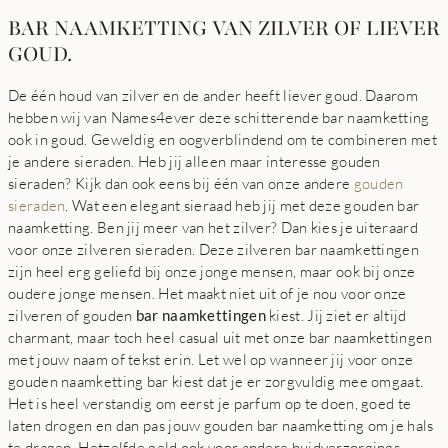
BAR NAAMKETTING VAN ZILVER OF LIEVER
GOUD.
De één houd van zilver en de ander heeft liever goud. Daarom
hebben wij van Names4ever deze schitterende bar naamketting
ook in goud. Geweldig en oogverblindend om te combineren met
je andere sieraden. Heb jij alleen maar interesse gouden
sieraden? Kijk dan ook eens bij één van onze andere
gouden
sieraden
. Wat een elegant sieraad heb jij met deze gouden bar
naamketting. Ben jij meer van het zilver? Dan kies je uiteraard
voor onze zilveren sieraden. Deze zilveren bar naamkettingen
zijn heel erg geliefd bij onze jonge mensen, maar ook bij onze
oudere jonge mensen. Het maakt niet uit of je nou voor onze
zilveren of gouden
bar naamkettingen
kiest. Jij ziet er altijd
charmant, maar toch heel casual uit met onze bar naamkettingen
met jouw naam of tekst erin. Let wel op wanneer jij voor onze
gouden naamketting bar kiest dat je er zorgvuldig mee omgaat.
Het is heel verstandig om eerst je parfum op te doen, goed te
laten drogen en dan pas jouw gouden bar naamketting om je hals
te dragen. Hetzelfde geld ook voor andere huidverzorgings