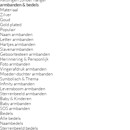
armbanden & bedels
Materiaal
Zilver
Goud
Gold plated
Populair
Naam armbanden
Letter armbanden
Hartjes armbanden
Slavenarmbanden
Geboortesteen armbanden
Herinnering & Persoonlijk
Foto armbanden
Vingerafdruk armbanden
Moeder-dochter armbanden
Symbolisch & Thema
Infinity armbanden
Levensboom armbanden
Sterrenbeeld armbanden
Baby & Kinderen
Baby armbanden
SOS armbanden
Bedels
Alle bedels
Naambedels
Sterrenbeeld bedels