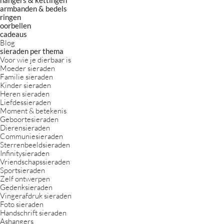
armbanden & bedels
ringen
oorbellen
cadeaus
Blog
sieraden per thema
Voor wie je dierbaar is
Moeder sieraden
Familie sieraden
Kinder sieraden
Heren sieraden
Liefdessieraden
Moment & betekenis
Geboortesieraden
Dierensieraden
Communiesieraden
Sterrenbeeldsieraden
Infinitysieraden
Vriendschapssieraden
Sportsieraden
Zelf ontwerpen
Gedenksieraden
Vingerafdruk sieraden
Foto sieraden
Handschrift sieraden
Ashangers