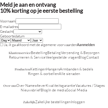
Meld je aan en ontvang
10% korting
op je eerste bestelling
Voornaam
E-mailadres
Geslacht
Geboortedatum
Ja, ik ga akkoord met de
algemene voorwaarden
Aanmelden
Bestelling
Betaling
Verzending & Bezorgen
Klantenservice
Retourneren & Service
Veelgestelde vragen
Blog
Contact
Kettingen
Hangers
Armbanden & bedels
Producten
Ringen & oorbellen
Alle sieraden
Over Names4ever
Kwaliteitsgarantie
Vacatures / Stages
Over ons
Nieuwsbrief
Blog
In de media
Social Media
Zakelijke bestellingen
Inloggen
Zakelijk