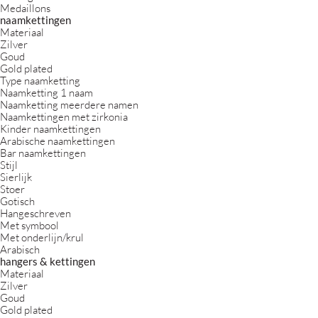
Medaillons
naamkettingen
Materiaal
Zilver
Goud
Gold plated
Type naamketting
Naamketting 1 naam
Naamketting meerdere namen
Naamkettingen met zirkonia
Kinder naamkettingen
Arabische naamkettingen
Bar naamkettingen
Stijl
Sierlijk
Stoer
Gotisch
Hangeschreven
Met symbool
Met onderlijn/krul
Arabisch
hangers & kettingen
Materiaal
Zilver
Goud
Gold plated