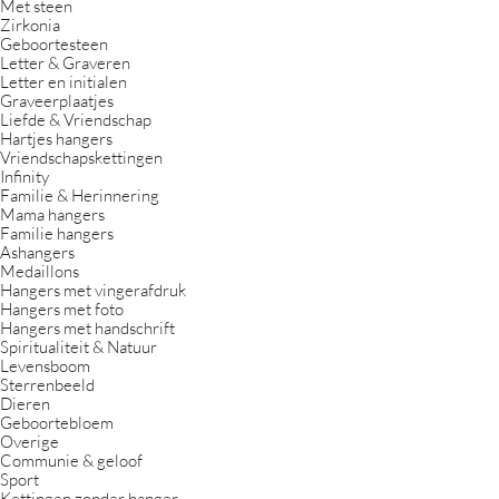
Met steen
Zirkonia
Geboortesteen
Letter & Graveren
Letter en initialen
Graveerplaatjes
Liefde & Vriendschap
Hartjes hangers
Vriendschapskettingen
Infinity
Familie & Herinnering
Mama hangers
Familie hangers
Ashangers
Medaillons
Hangers met vingerafdruk
Hangers met foto
Hangers met handschrift
Spiritualiteit & Natuur
Levensboom
Sterrenbeeld
Dieren
Geboortebloem
Overige
Communie & geloof
Sport
Kettingen zonder hanger