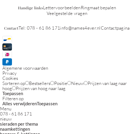
Lettervoorbeelden
Ringmaat bepalen
Handige links
Veelgestelde vragen
Tel: 078 - 61 86 171
info@names4ever.nl
Contactpagina
Contact
Algemene voorwaarden
Privacy
Cookies
Sorteren op
Bestsellers
Positie
Nieuw
Prijzen van laag naar
hoog
Prijzen van hoog naar laag
Toepassen
Filteren op
Alles verwijderen
Toepassen
Menu
078 - 61 86 171
nieuw
sieraden per thema
naamkettingen
hangers & kettingen