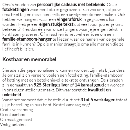
Oma's houden van
persoonlijke cadeaus met betekenis
. Onze
fotokettingen
waar een foto in gegraveerd kan worden, zal jouw
oma heel blij en misschien zelfs een beetje emotioneel maken. Ook
hebben we hangers waar een
vingerafdruk
in gegraveerd kan
worden. Heb je een
eigen stukje tekst
dat veel voor jou en je oma
betekent? Kies dan één van onze hangers waar je je eigen tekst in
kunt laten graveren. Of misschien is het wel een idee om een
familie-stamboom-hanger
te kiezen waar de namen van de gehele
familie in kunnen? Op die manier draagt je oma alle mensen die ze
lief heeft bij zich.
Kostbaar en memorabel
Sieraden die gepersonaliseerd kunnen worden, zijn iets bijzonders.
Je oma zal zich vereerd voelen een fotoketting, familie-stamboom
of ketting met een betekenisvolle tekst te ontvangen. De sieraden
zijn gemaakt van
925 Sterling zilver
of
14 karaat goud
en worden
in ons eigen atelier gemaakt. Dit waarborgt de
kwaliteit en
uniekheid
.
Vanaf het moment dat je bestelt, duurt het
3 tot 5 werkdagen
totdat
jij je bestelling in huis hebt. Bestel vandaag nog!
Gratis verzending
Groot aanbod
Op maat gemaakt
Veilig betalen