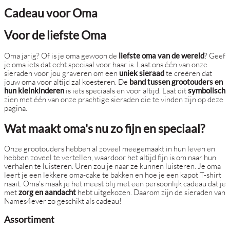
Cadeau voor Oma
Voor de liefste Oma
Oma jarig? Of is je oma gewoon de
liefste oma van de wereld
? Geef
je oma iets dat echt speciaal voor haar is. Laat ons één van onze
sieraden voor jou graveren om een
uniek sieraad
te creëren dat
jouw oma voor altijd zal koesteren. De
band tussen grootouders en
hun kleinkinderen
is iets speciaals en voor altijd. Laat dit
symbolisch
zien met één van onze prachtige sieraden die te vinden zijn op deze
pagina.
Wat maakt oma's nu zo fijn en speciaal?
Onze grootouders hebben al zoveel meegemaakt in hun leven en
hebben zoveel te vertellen, waardoor het altijd fijn is om naar hun
verhalen te luisteren. Uren zou je naar ze kunnen luisteren. Je oma
leert je een lekkere oma-cake te bakken en hoe je een kapot T-shirt
naait. Oma's maak je het meest blij met een persoonlijk cadeau dat je
met
zorg en aandacht
hebt uitgekozen. Daarom zijn de sieraden van
Names4ever zo geschikt als cadeau!
Assortiment