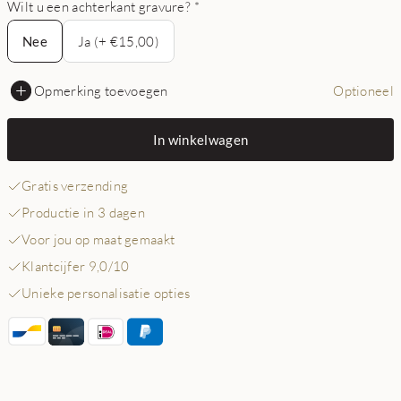
Wilt u een achterkant gravure?
*
Nee
Nee
Ja (+ €15,00)
Opmerking toevoegen
Optioneel
In winkelwagen
Gratis verzending
Productie in 3 dagen
Voor jou op maat gemaakt
Klantcijfer 9,0/10
Unieke personalisatie opties