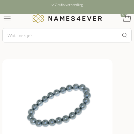
Gratis verzending
0