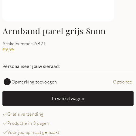
Armband parel grijs 8mm
Artikelnummer: AB21
€
9,95
Personaliseer jouw sieraad:
Opmerking toevoegen
Optioneel
In winkelwagen
Gratis verzending
Productie in 3 dagen
Voor jou op maat gemaakt