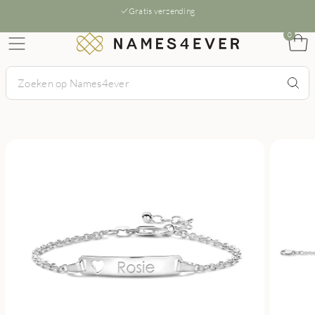
Gratis verzending
0