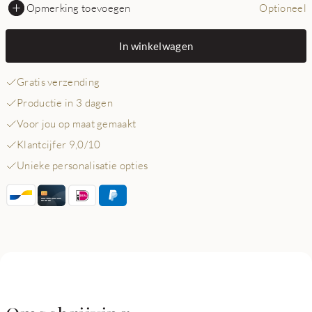
Opmerking toevoegen
Optioneel
In winkelwagen
Gratis verzending
Productie in 3 dagen
Voor jou op maat gemaakt
Klantcijfer 9,0/10
Unieke personalisatie opties