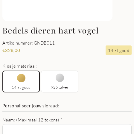
Bedels dieren hart vogel
Artikelnummer: GNDB011
14 kt goud
€
328,00
Kies je materiaal:
925 zilver
14 kt goud
Personaliseer jouw sieraad:
Naam: (Maximaal 12 tekens)
*