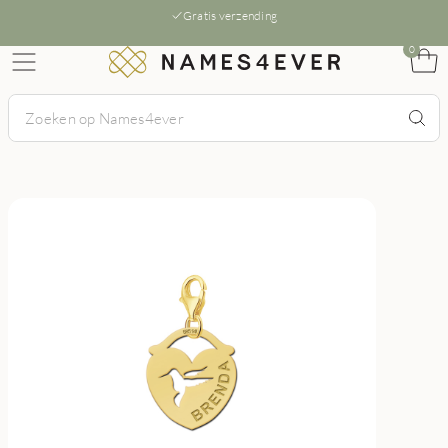
Gratis verzending
0