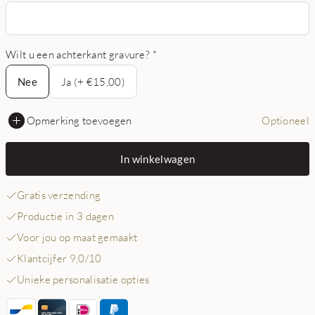
Wilt u een achterkant gravure?
*
Nee
Nee
Ja (+ €15,00)
Opmerking toevoegen
Optioneel
In winkelwagen
Gratis verzending
Productie in 3 dagen
Voor jou op maat gemaakt
Klantcijfer 9,0/10
Unieke personalisatie opties