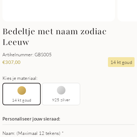
Bedeltje met naam zodiac
Leeuw
Artikelnummer: GBS005
14 kt goud
€
307,00
Kies je materiaal:
925 zilver
14 kt goud
Personaliseer jouw sieraad:
Naam: (Maximaal 12 tekens)
*