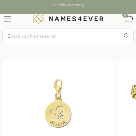
Gratis verzending
0