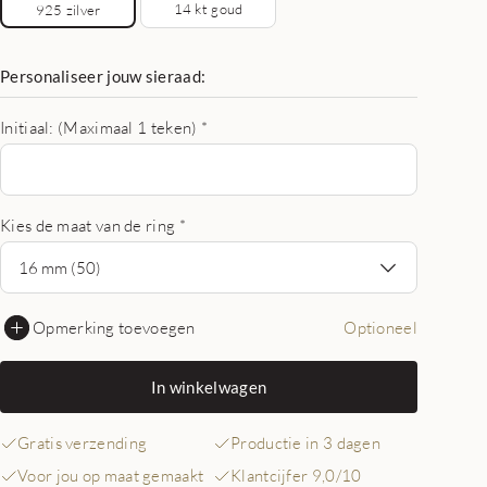
14 kt goud
925 zilver
Personaliseer jouw sieraad:
Initiaal: (Maximaal 1 teken)
*
Kies de maat van de ring
*
16 mm (50)
Opmerking toevoegen
Optioneel
In winkelwagen
Gratis verzending
Productie in 3 dagen
Voor jou op maat gemaakt
Klantcijfer 9,0/10