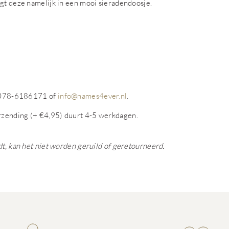
ngt deze namelijk in een mooi sieradendoosje.
op 078-6186171 of
info@names4ever.nl
.
rzending (+ €4,95) duurt 4-5 werkdagen.
dt, kan het niet worden geruild of geretourneerd.