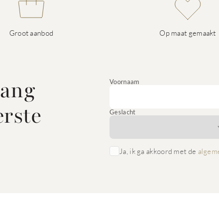
Groot aanbod
Op maat gemaakt
vang
Voornaam
erste
Geslacht
Ja, ik ga akkoord met de
algem