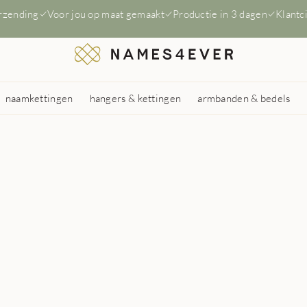
erzending
Voor jou op maat gemaakt
Productie in 3 dagen
Klantc
naamkettingen
hangers & kettingen
armbanden & bedels