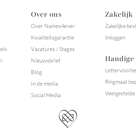
Over ons
Zakelijk
Over Names4ever
Zakelijke bes
Kwaliteitsgarantie
Inloggen
els
Vacatures / Stages
Handige 
n
Nieuwsbrief
Lettervoorb
Blog
Ringmaat be
In de media
Veelgestelde
Social Media