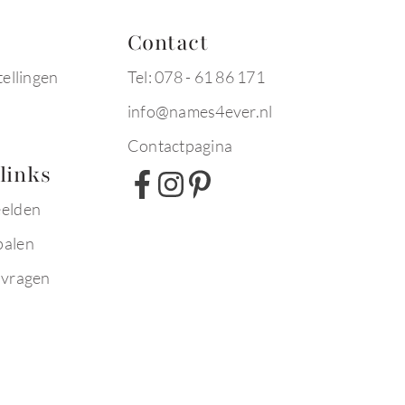
Contact
tellingen
Tel: 078 - 61 86 171
info@names4ever.nl
Contactpagina
links
eelden
palen
 vragen