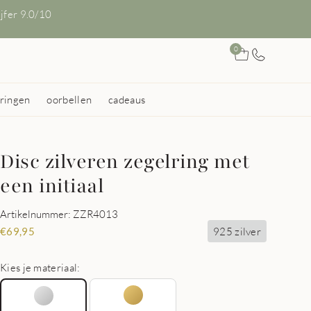
ijfer 9.0/10
0
ringen
oorbellen
cadeaus
Disc zilveren zegelring met
een initiaal
Artikelnummer: ZZR4013
925 zilver
€
69,95
Kies je materiaal: