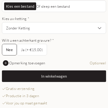
Kies een bestand
Of sleep een bestand
Kies uw ketting
*
Zonder Ketting
Wilt u een achterkant gravure?
*
Nee
Nee
Ja (+ €15,00)
Opmerking toevoegen
Optioneel
In winkelwagen
Gratis verzending
Productie in 3 dagen
Voor jou op maat gemaakt