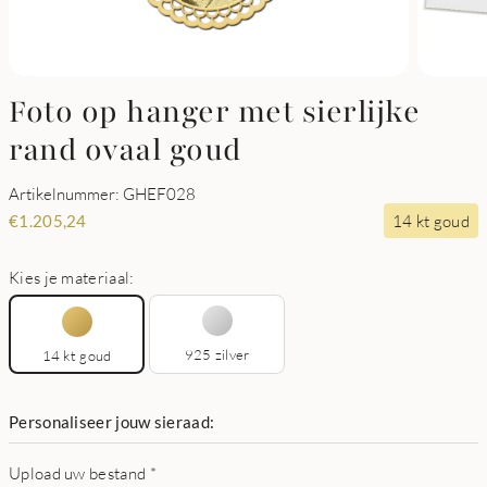
Foto op hanger met sierlijke
rand ovaal goud
Artikelnummer: GHEF028
14 kt goud
€
1.205,24
Kies je materiaal:
925 zilver
14 kt goud
Personaliseer jouw sieraad:
Upload uw bestand
*