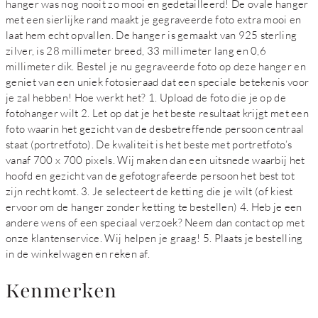
hanger was nog nooit zo mooi en gedetailleerd! De ovale hanger
met een sierlijke rand maakt je gegraveerde foto extra mooi en
laat hem echt opvallen. De hanger is gemaakt van 925 sterling
zilver, is 28 millimeter breed, 33 millimeter lang en 0,6
millimeter dik. Bestel je nu gegraveerde foto op deze hanger en
geniet van een uniek fotosieraad dat een speciale betekenis voor
je zal hebben! Hoe werkt het? 1. Upload de foto die je op de
fotohanger wilt 2. Let op dat je het beste resultaat krijgt met een
foto waarin het gezicht van de desbetreffende persoon centraal
staat (portretfoto). De kwaliteit is het beste met portretfoto’s
vanaf 700 x 700 pixels. Wij maken dan een uitsnede waarbij het
hoofd en gezicht van de gefotografeerde persoon het best tot
zijn recht komt. 3. Je selecteert de ketting die je wilt (of kiest
ervoor om de hanger zonder ketting te bestellen) 4. Heb je een
andere wens of een speciaal verzoek? Neem dan contact op met
onze klantenservice. Wij helpen je graag! 5. Plaats je bestelling
in de winkelwagen en reken af.
Kenmerken