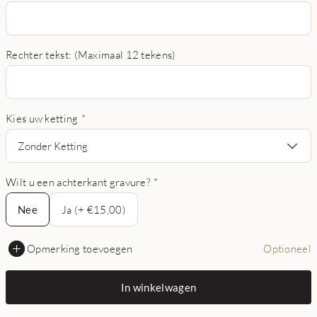
Rechter tekst: (Maximaal 12 tekens)
Kies uw ketting
*
Zonder Ketting
Wilt u een achterkant gravure?
*
Nee
Nee
Ja (+ €15,00)
Opmerking toevoegen
Optioneel
In winkelwagen