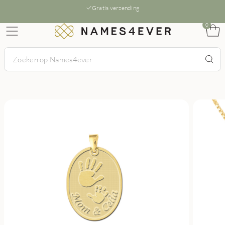
Gratis verzending
0