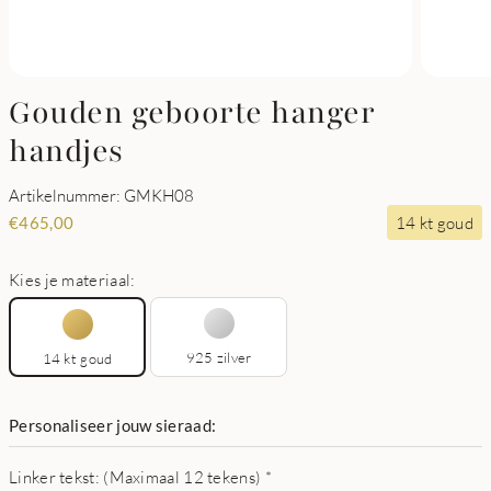
Gouden geboorte hanger
handjes
Artikelnummer: GMKH08
14 kt goud
€
465,00
Kies je materiaal:
925 zilver
14 kt goud
Personaliseer jouw sieraad:
Linker tekst: (Maximaal 12 tekens)
*