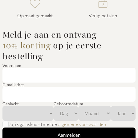
Op maat gemaakt
Veilig betalen
Meld je aan en ontvang
10% korting
op je eerste
bestelling
Voornaam
E-mailadres
Geslacht
Geboortedatum
Ja, ik ga akkoord met de
algemene voorwaarden
Aanmelden