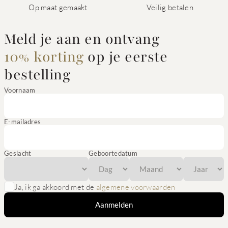
Op maat gemaakt
Veilig betalen
Meld je aan en ontvang
10% korting
op je eerste
bestelling
Voornaam
E-mailadres
Geslacht
Geboortedatum
Ja, ik ga akkoord met de
algemene voorwaarden
Aanmelden