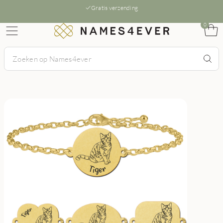
Gratis verzending
0