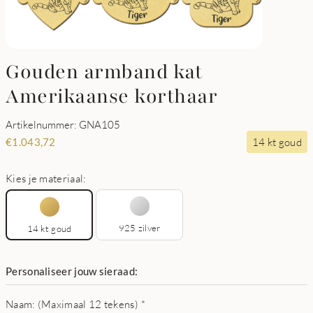
Gouden armband kat
Amerikaanse korthaar
Artikelnummer: GNA105
14 kt goud
€
1.043,72
Kies je materiaal:
925 zilver
14 kt goud
Personaliseer jouw sieraad:
Naam: (Maximaal 12 tekens)
*