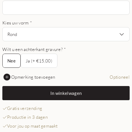
Kies uw vorm
*
Rond
Wilt u een achterkant gravure?
*
Nee
Nee
Ja (+ €15,00)
Opmerking toevoegen
Optioneel
In winkelwagen
Gratis verzending
Productie in 3 dagen
Voor jou op maat gemaakt