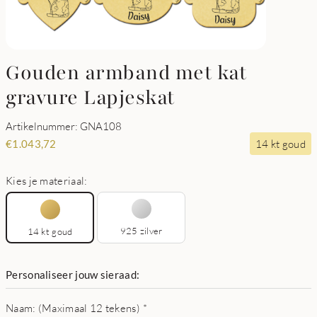
Gouden armband met kat
gravure Lapjeskat
Artikelnummer: GNA108
14 kt goud
€
1.043,72
Kies je materiaal:
925 zilver
14 kt goud
Personaliseer jouw sieraad:
Naam: (Maximaal 12 tekens)
*