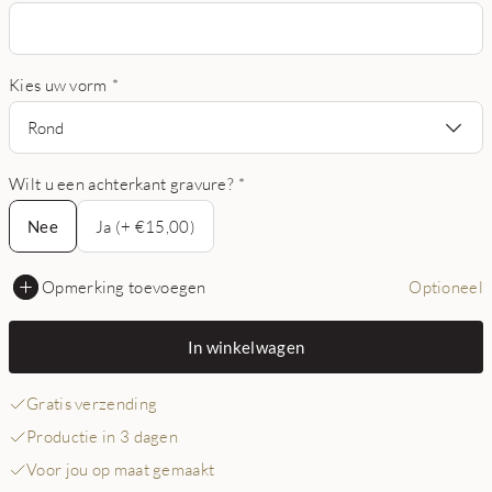
Kies uw vorm
*
Rond
Wilt u een achterkant gravure?
*
Nee
Nee
Ja (+ €15,00)
Opmerking toevoegen
Optioneel
In winkelwagen
Gratis verzending
Productie in 3 dagen
Voor jou op maat gemaakt