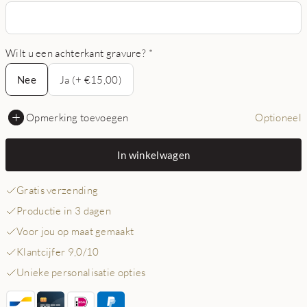
Wilt u een achterkant gravure?
*
Nee
Nee
Ja (+ €15,00)
Opmerking toevoegen
Optioneel
In winkelwagen
Gratis verzending
Productie in 3 dagen
Voor jou op maat gemaakt
Klantcijfer 9,0/10
Unieke personalisatie opties