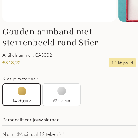
Gouden armband met
sterrenbeeld rond Stier
Artikelnummer: GAS002
14 kt goud
€
818,22
Kies je materiaal:
925 zilver
14 kt goud
Personaliseer jouw sieraad:
Naam: (Maximaal 12 tekens)
*