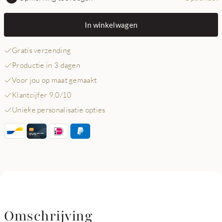
In winkelwagen
Gratis verzending
Productie in 3 dagen
Voor jou op maat gemaakt
Klantcijfer 9,0/10
Unieke personalisatie opties
Omschrijving