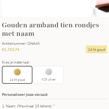
Gouden armband tien rondjes
met naam
Artikelnummer: GNA68
14 kt goud
€
1.720,74
Kies je materiaal:
925 zilver
14 kt goud
Personaliseer jouw sieraad:
1. Naam: (Maximaal 10 tekens)
*