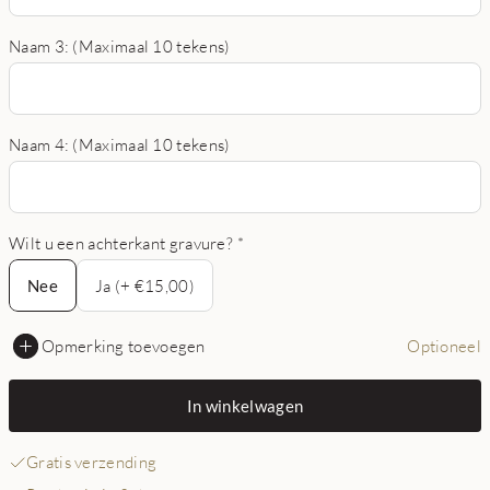
Naam 3: (Maximaal 10 tekens)
Naam 4: (Maximaal 10 tekens)
Wilt u een achterkant gravure?
*
Nee
Nee
Ja (+ €15,00)
Opmerking toevoegen
Optioneel
In winkelwagen
Gratis verzending