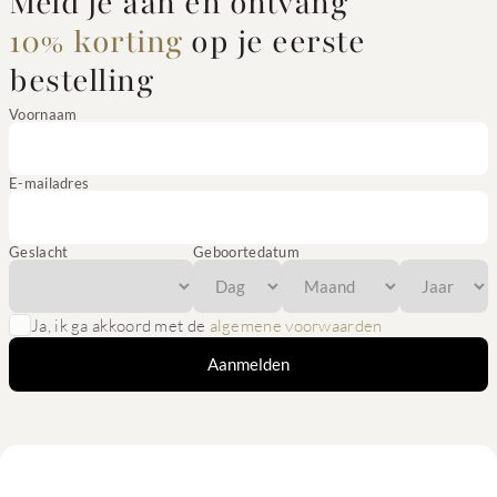
Meld je aan en ontvang
10% korting
op je eerste
bestelling
Voornaam
E-mailadres
Geslacht
Geboortedatum
Ja, ik ga akkoord met de
algemene voorwaarden
Aanmelden