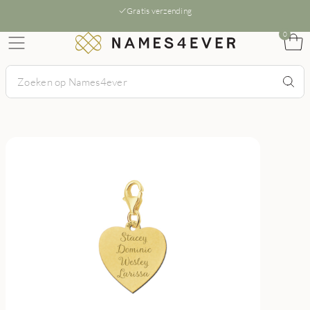
Gratis verzending
0