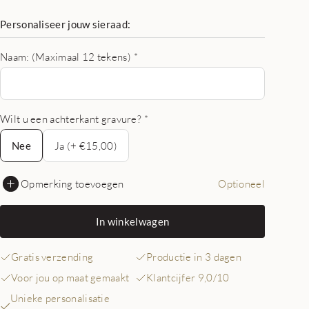
Personaliseer jouw sieraad:
Naam: (Maximaal 12 tekens)
*
Wilt u een achterkant gravure?
*
Nee
Nee
Ja (+ €15,00)
Opmerking toevoegen
Optioneel
In winkelwagen
Gratis verzending
Productie in 3 dagen
Voor jou op maat gemaakt
Klantcijfer 9,0/10
Unieke personalisatie