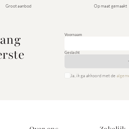
Groot aanbod
Op maat gemaakt
vang
Voornaam
erste
Geslacht
Ja, ik ga akkoord met de
algem