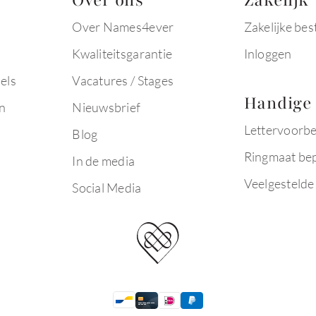
Over ons
Zakelijk
Over Names4ever
Zakelijke bes
Kwaliteitsgarantie
Inloggen
els
Vacatures / Stages
Handige 
n
Nieuwsbrief
Lettervoorb
Blog
Ringmaat be
In de media
Veelgestelde
Social Media