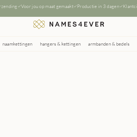
erzending
Voor jou op maat gemaakt
Productie in 3 dagen
Klantc
naamkettingen
hangers & kettingen
armbanden & bedels