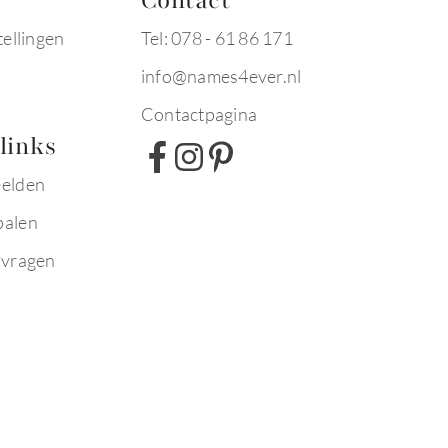
Contact
tellingen
Tel: 078 - 61 86 171
info@names4ever.nl
Contactpagina
links
eelden
palen
 vragen