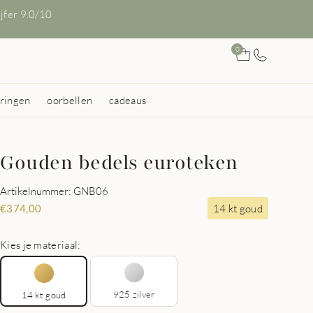
ijfer 9.0/10
0
ringen
oorbellen
cadeaus
Gouden bedels euroteken
Artikelnummer: GNB06
14 kt goud
€
374,00
Kies je materiaal:
925 zilver
14 kt goud