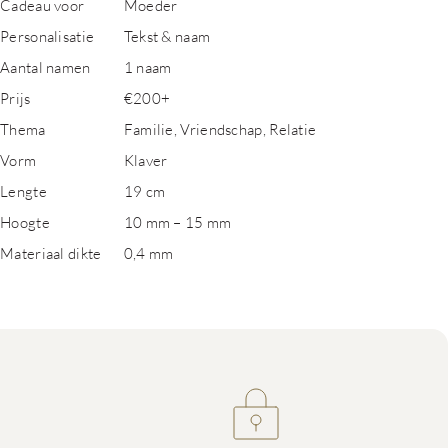
Cadeau voor
Moeder
Personalisatie
Tekst & naam
Aantal namen
1 naam
Prijs
€200+
Thema
Familie, Vriendschap, Relatie
Vorm
Klaver
Lengte
19 cm
Hoogte
10 mm – 15 mm
Materiaal dikte
0,4 mm