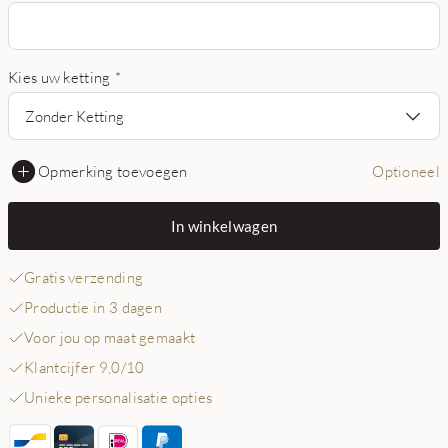
Kies uw ketting
*
Zonder Ketting
Opmerking toevoegen
Optioneel
In winkelwagen
Gratis verzending
Productie in 3 dagen
Voor jou op maat gemaakt
Klantcijfer 9,0/10
Unieke personalisatie opties