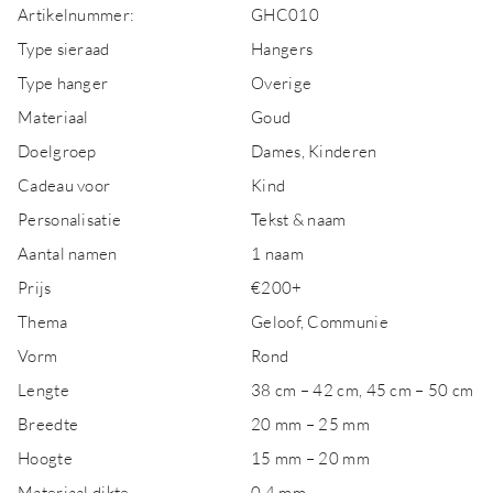
Artikelnummer:
GHC010
Type sieraad
Hangers
Type hanger
Overige
Materiaal
Goud
Doelgroep
Dames, Kinderen
Cadeau voor
Kind
Personalisatie
Tekst & naam
Aantal namen
1 naam
Prijs
€200+
Thema
Geloof, Communie
Vorm
Rond
Lengte
38 cm – 42 cm, 45 cm – 50 cm
Breedte
20 mm – 25 mm
Hoogte
15 mm – 20 mm
Materiaal dikte
0,4 mm