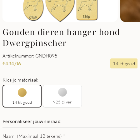
Gouden dieren hanger hond
Dwergpinscher
Artikelnummer: GNDH095
14 kt goud
€
434,06
Kies je materiaal:
925 zilver
14 kt goud
Personaliseer jouw sieraad:
Naam: (Maximaal 12 tekens)
*