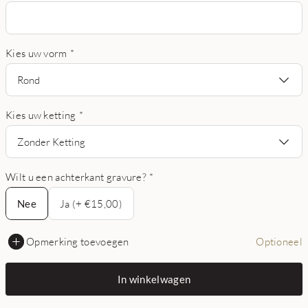
Kies uw vorm
*
Rond
Kies uw ketting
*
Zonder Ketting
Wilt u een achterkant gravure?
*
Nee
Nee
Ja (+ €15,00)
Opmerking toevoegen
Optioneel
In winkelwagen