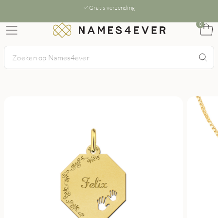
Gratis verzending
0