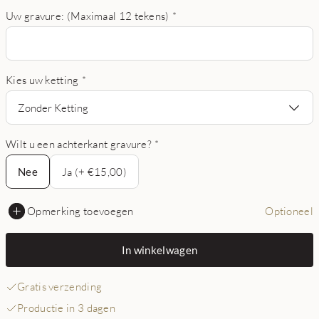
Uw gravure: (Maximaal 12 tekens)
*
Kies uw ketting
*
Zonder Ketting
Wilt u een achterkant gravure?
*
Nee
Nee
Ja (+ €15,00)
Opmerking toevoegen
Optioneel
In winkelwagen
Gratis verzending
Productie in 3 dagen