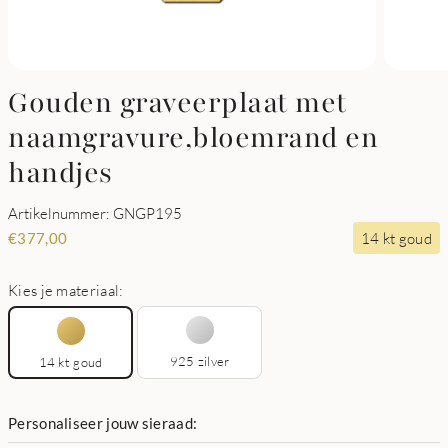
Gouden graveerplaat met
naamgravure,bloemrand en
handjes
Artikelnummer: GNGP195
14 kt goud
€
377,00
Kies je materiaal:
925 zilver
14 kt goud
Personaliseer jouw sieraad: