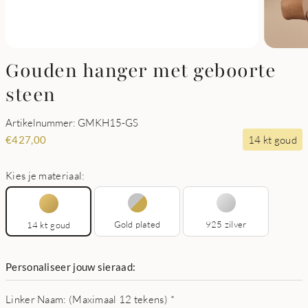
Gouden hanger met geboorte
steen
Artikelnummer: GMKH15-GS
14 kt goud
€
427,00
Kies je materiaal:
Gold plated
925 zilver
14 kt goud
Personaliseer jouw sieraad:
Linker Naam: (Maximaal 12 tekens)
*