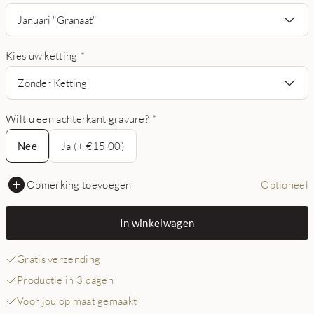
Januari "Granaat"
Kies uw ketting
*
Zonder Ketting
Wilt u een achterkant gravure?
*
Nee
Nee
Ja (+ €15,00)
Opmerking toevoegen
Optioneel
In winkelwagen
Gratis verzending
Productie in 3 dagen
Voor jou op maat gemaakt