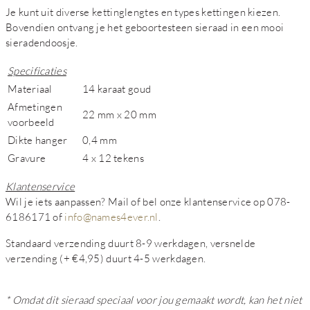
Je kunt uit diverse kettinglengtes en types kettingen kiezen.
Bovendien ontvang je het geboortesteen sieraad in een mooi
sieradendoosje.
Specificaties
Materiaal
14 karaat goud
Afmetingen
22 mm x 20 mm
voorbeeld
Dikte hanger
0,4 mm
Gravure
4 x 12 tekens
Klantenservice
Wil je iets aanpassen? Mail of bel onze klantenservice op 078-
6186171 of
info@names4ever.nl
.
Standaard verzending duurt 8-9 werkdagen, versnelde
verzending (+ €4,95) duurt 4-5 werkdagen.
* Omdat dit sieraad speciaal voor jou gemaakt wordt, kan het niet