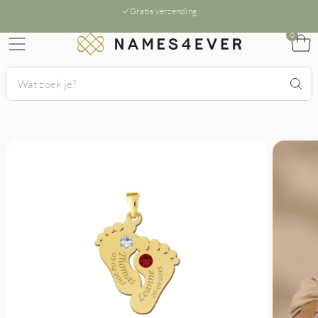
Gratis verzending
0