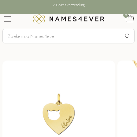
Gratis verzending
0