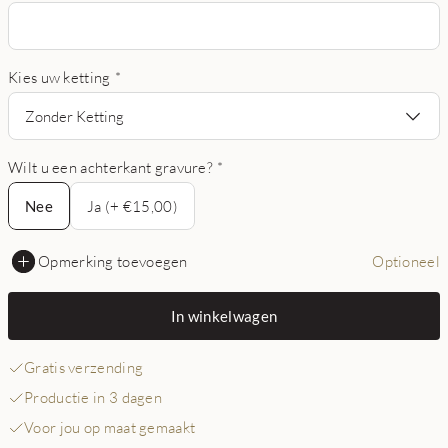
Kies uw ketting
*
Zonder Ketting
Wilt u een achterkant gravure?
*
Nee
Nee
Ja (+ €15,00)
Opmerking toevoegen
Optioneel
In winkelwagen
Gratis verzending
Productie in 3 dagen
Voor jou op maat gemaakt