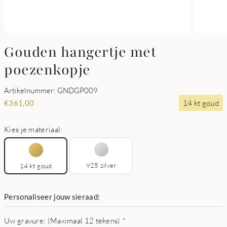
Gouden hangertje met
poezenkopje
Artikelnummer: GNDGP009
14 kt goud
€
361,00
Kies je materiaal:
925 zilver
14 kt goud
Personaliseer jouw sieraad:
Uw gravure: (Maximaal 12 tekens)
*