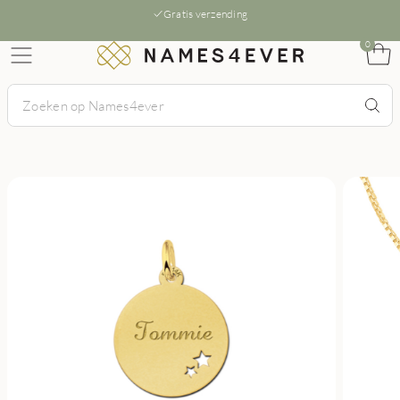
Gratis verzending
0