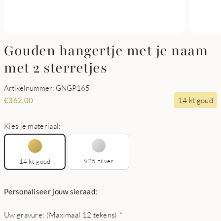
Gouden hangertje met je naam
met 2 sterretjes
Artikelnummer: GNGP165
14 kt goud
€
362,00
Kies je materiaal:
925 zilver
14 kt goud
Personaliseer jouw sieraad:
Uw gravure: (Maximaal 12 tekens)
*