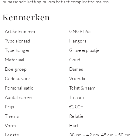
bijpassende ketting bij om het set compleet te maken.
Kenmerken
Artikelnummer:
GNGP165
Type sieraad
Hangers
Type hanger
Graveerplaatje
Materiaal
Goud
Doelgroep
Dames
Cadeau voor
Vriendin
Personalisatie
Tekst & naam
Aantal namen
1 naam
Prijs
€200+
Thema
Relatie
Vorm
Hart
Lengte
38 cm – 42 cm, 45 cm – 50 cm