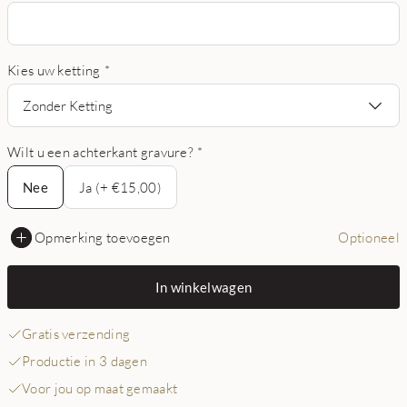
Kies uw ketting
*
Zonder Ketting
Wilt u een achterkant gravure?
*
Nee
Nee
Ja (+ €15,00)
Opmerking toevoegen
Optioneel
In winkelwagen
Gratis verzending
Productie in 3 dagen
Voor jou op maat gemaakt