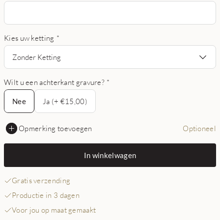
Kies uw ketting
*
Zonder Ketting
Wilt u een achterkant gravure?
*
Nee
Nee
Ja (+ €15,00)
Opmerking toevoegen
Optioneel
In winkelwagen
Gratis verzending
Productie in 3 dagen
Voor jou op maat gemaakt