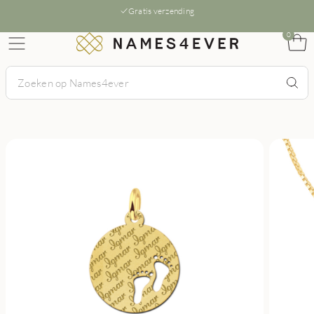
Gratis verzending
0