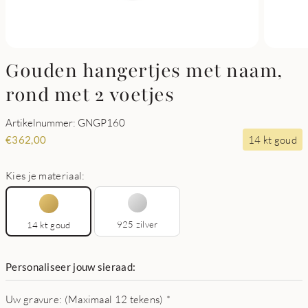
Gouden hangertjes met naam,
rond met 2 voetjes
Artikelnummer: GNGP160
14 kt goud
€
362,00
Kies je materiaal:
925 zilver
14 kt goud
Personaliseer jouw sieraad:
Uw gravure: (Maximaal 12 tekens)
*