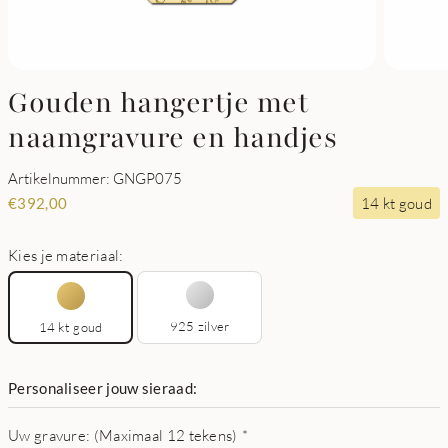
Gouden hangertje met
naamgravure en handjes
Artikelnummer: GNGP075
14 kt goud
€
392,00
Kies je materiaal:
925 zilver
14 kt goud
Personaliseer jouw sieraad:
Uw gravure: (Maximaal 12 tekens)
*