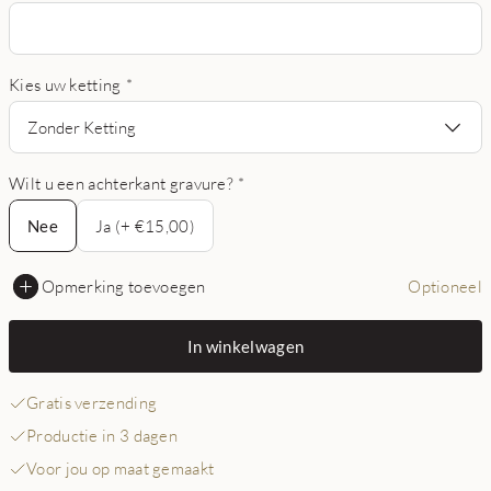
Kies uw ketting
*
Zonder Ketting
Wilt u een achterkant gravure?
*
Nee
Nee
Ja (+ €15,00)
Opmerking toevoegen
Optioneel
In winkelwagen
Gratis verzending
Productie in 3 dagen
Voor jou op maat gemaakt