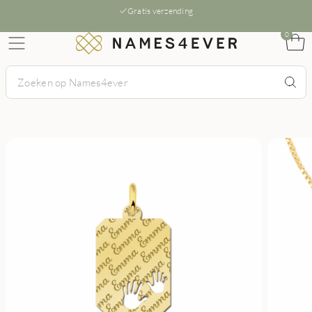
Gratis verzending
0