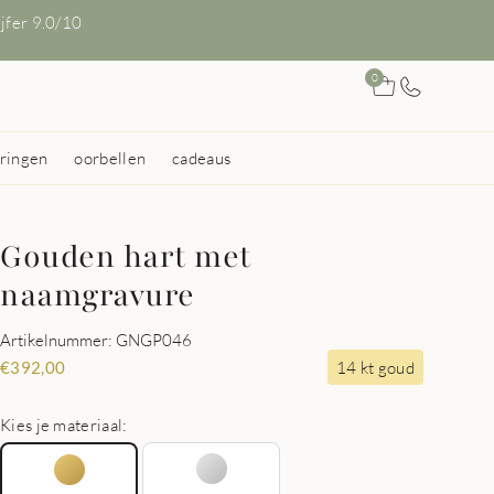
ijfer 9.0/10
0
ringen
oorbellen
cadeaus
Gouden hart met
naamgravure
Artikelnummer: GNGP046
14 kt goud
€
392,00
Kies je materiaal: