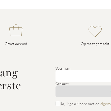
Groot aanbod
Op maat gemaakt
vang
Voornaam
erste
Geslacht
Ja, ik ga akkoord met de
algem