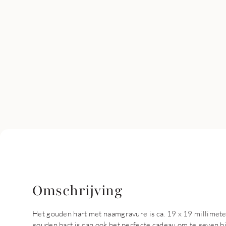
Omschrijving
Het gouden hart met naamgravure is ca. 19 x 19 millimeter
gouden hart is dan ook het perfecte cadeau om te geven bi