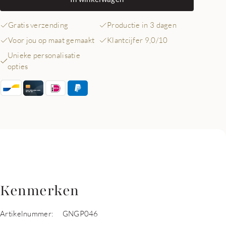
Gratis verzending
Productie in 3 dagen
Voor jou op maat gemaakt
Klantcijfer 9,0/10
Unieke personalisatie
opties
Kenmerken
Artikelnummer:
GNGP046