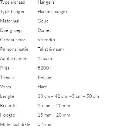
Type sieraad
Hangers
Type hanger
Hartjes hanger
Materiaal
Goud
Doelgroep
Dames
Cadeau voor
Vriendin
Personalisatie
Tekst & naam
Aantal namen
1 naam
Prijs
€200+
Thema
Relatie
Vorm
Hart
Lengte
38 cm – 42 cm, 45 cm – 50 cm
Breedte
15 mm – 20 mm
Hoogte
15 mm – 20 mm
Materiaal dikte
0,4 mm