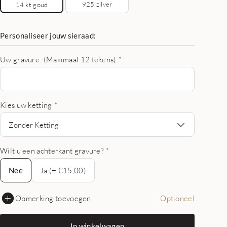
925 zilver
14 kt goud
Personaliseer jouw sieraad:
Uw gravure: (Maximaal 12 tekens)
*
Kies uw ketting
*
Zonder Ketting
Wilt u een achterkant gravure?
*
Nee
Nee
Ja (+ €15,00)
Opmerking toevoegen
Optioneel
In winkelwagen