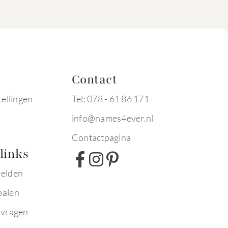
Contact
tellingen
Tel: 078 - 61 86 171
info@names4ever.nl
Contactpagina
links
eelden
palen
 vragen