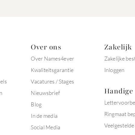
Over ons
Zakelijk
Over Names4ever
Zakelijke bes
Kwaliteitsgarantie
Inloggen
els
Vacatures / Stages
Handige 
n
Nieuwsbrief
Lettervoorb
Blog
Ringmaat be
In de media
Veelgestelde
Social Media