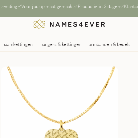
erzending
Voor jou op maat gemaakt
Productie in 3 dagen
Klantc
naamkettingen
hangers & kettingen
armbanden & bedels