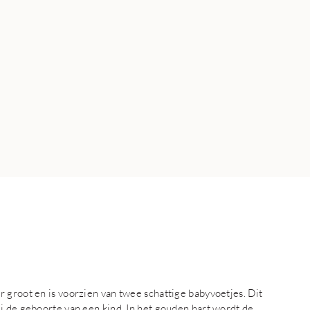
 groot en is voorzien van twee schattige babyvoetjes. Dit
j de geboorte van een kind. In het gouden hart wordt de