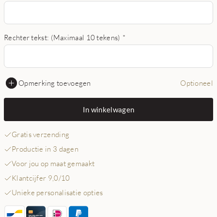
Rechter tekst: (Maximaal 10 tekens)
*
Opmerking toevoegen
Optioneel
In winkelwagen
Gratis verzending
Productie in 3 dagen
Voor jou op maat gemaakt
Klantcijfer 9,0/10
Unieke personalisatie opties