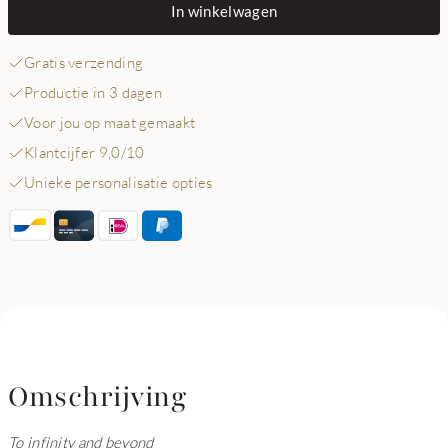
In winkelwagen
Gratis verzending
Productie in 3 dagen
Voor jou op maat gemaakt
Klantcijfer 9,0/10
Unieke personalisatie opties
Omschrijving
To infinity and beyond