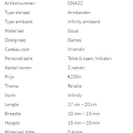
Artikelnummer:
GNA22
Type sieraad
Armbanden
Type armband
Infinity armband
Materiaal
Goud
Doelgroep
Dames
Cadeau voor
Vriendin
Personalisatie
Tekst & naam, Initialen
Aantal namen
2 namen
Prijs
€200+
Thema
Relatie
Vorm
Infinity
Lengte
17 cm – 20 cm
Breedte
10 mm – 15 mm
Hoogte
15 mm – 20 mm
Materiaal dikte
0,4 mm