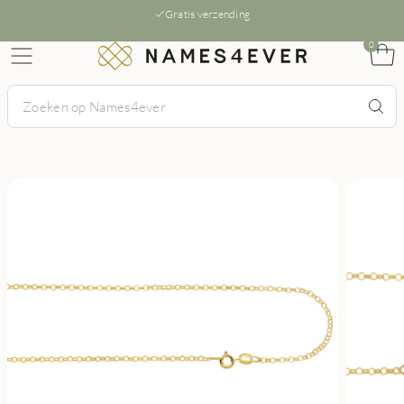
Gratis verzending
0