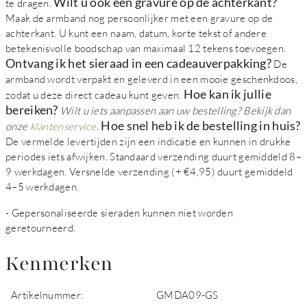
Wilt u ook een gravure op de achterkant?
te dragen.
Maak de armband nog persoonlijker met een gravure op de
achterkant. U kunt een naam, datum, korte tekst of andere
betekenisvolle boodschap van maximaal 12 tekens toevoegen.
Ontvang ik het sieraad in een cadeauverpakking?
De
armband wordt verpakt en geleverd in een mooie geschenkdoos,
Hoe kan ik jullie
zodat u deze direct cadeau kunt geven.
bereiken?
Wilt u iets aanpassen aan uw bestelling? Bekijk dan
Hoe snel heb ik de bestelling in huis?
onze
klantenservice
.
De vermelde levertijden zijn een indicatie en kunnen in drukke
periodes iets afwijken. Standaard verzending duurt gemiddeld 8–
9 werkdagen. Versnelde verzending (+ €4,95) duurt gemiddeld
4–5 werkdagen.
- Gepersonaliseerde sieraden kunnen niet worden
geretourneerd.
Kenmerken
Artikelnummer:
GMDA09-GS