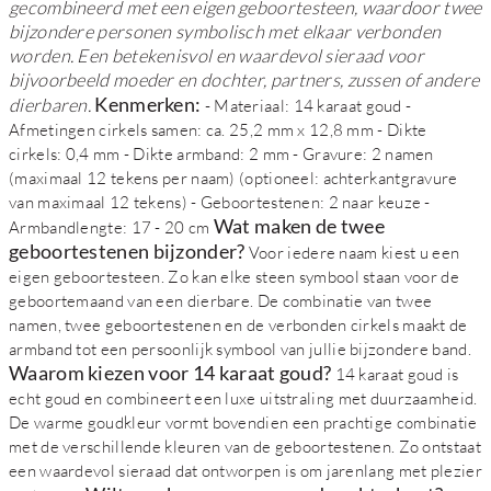
gecombineerd met een eigen geboortesteen, waardoor twee
bijzondere personen symbolisch met elkaar verbonden
worden. Een betekenisvol en waardevol sieraad voor
bijvoorbeeld moeder en dochter, partners, zussen of andere
Kenmerken:
dierbaren.
- Materiaal: 14 karaat goud -
Afmetingen cirkels samen: ca. 25,2 mm x 12,8 mm - Dikte
cirkels: 0,4 mm - Dikte armband: 2 mm - Gravure: 2 namen
(maximaal 12 tekens per naam) (optioneel: achterkantgravure
van maximaal 12 tekens) - Geboortestenen: 2 naar keuze -
Wat maken de twee
Armbandlengte: 17 - 20 cm
geboortestenen bijzonder?
Voor iedere naam kiest u een
eigen geboortesteen. Zo kan elke steen symbool staan voor de
geboortemaand van een dierbare. De combinatie van twee
namen, twee geboortestenen en de verbonden cirkels maakt de
armband tot een persoonlijk symbool van jullie bijzondere band.
Waarom kiezen voor 14 karaat goud?
14 karaat goud is
echt goud en combineert een luxe uitstraling met duurzaamheid.
De warme goudkleur vormt bovendien een prachtige combinatie
met de verschillende kleuren van de geboortestenen. Zo ontstaat
een waardevol sieraad dat ontworpen is om jarenlang met plezier