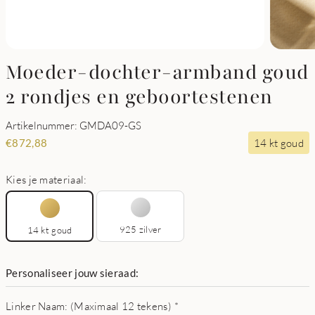
Moeder-dochter-armband goud
2 rondjes en geboortestenen
Artikelnummer: GMDA09-GS
14 kt goud
€
872,88
Kies je materiaal:
925 zilver
14 kt goud
Personaliseer jouw sieraad:
Linker Naam: (Maximaal 12 tekens)
*