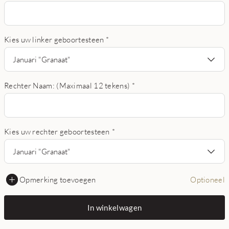
Kies uw linker geboortesteen
*
Januari "Granaat"
Rechter Naam: (Maximaal 12 tekens)
*
Kies uw rechter geboortesteen
*
Januari "Granaat"
Opmerking toevoegen
Optioneel
In winkelwagen