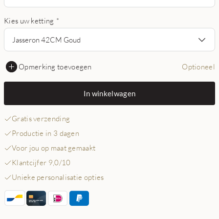
Kies uw ketting
*
Jasseron 42CM Goud
Opmerking toevoegen
Optioneel
In winkelwagen
Gratis verzending
Productie in 3 dagen
Voor jou op maat gemaakt
Klantcijfer 9,0/10
Unieke personalisatie opties