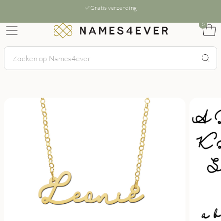
Gratis verzending
0