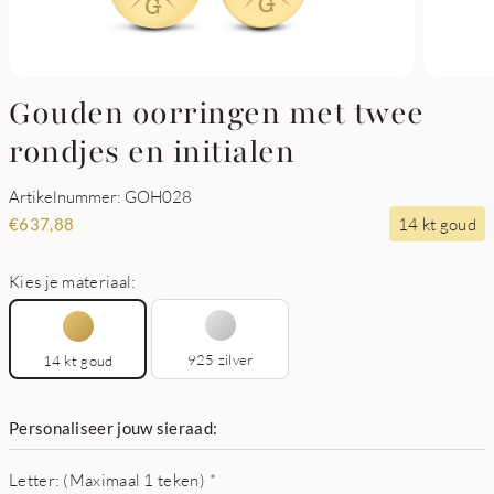
Gouden oorringen met twee
rondjes en initialen
Artikelnummer: GOH028
14 kt goud
€
637,88
Kies je materiaal:
925 zilver
14 kt goud
Personaliseer jouw sieraad:
Letter: (Maximaal 1 teken)
*