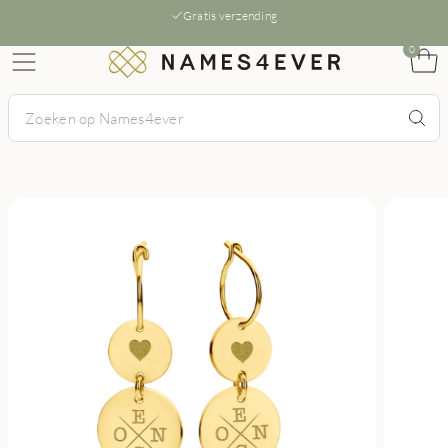
Gratis verzending
0