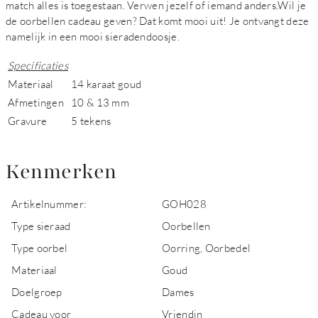
match alles is toegestaan. Verwen jezelf of iemand anders.Wil je
de oorbellen cadeau geven? Dat komt mooi uit! Je ontvangt deze
namelijk in een mooi sieradendoosje.
Specificaties
Materiaal
14 karaat goud
Afmetingen
10 & 13 mm
Gravure
5 tekens
Kenmerken
Artikelnummer:
GOH028
Type sieraad
Oorbellen
Type oorbel
Oorring, Oorbedel
Materiaal
Goud
Doelgroep
Dames
Cadeau voor
Vriendin