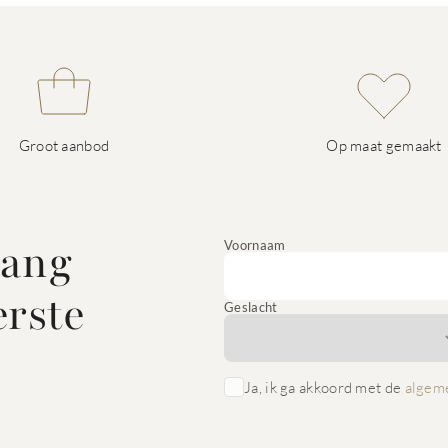
Groot aanbod
Op maat gemaakt
vang
Voornaam
erste
Geslacht
Ja, ik ga akkoord met de
algem