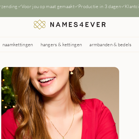
erzending
Voor jou op maat gemaakt
Productie in 3 dagen
Klantc
naamkettingen
hangers & kettingen
armbanden & bedels