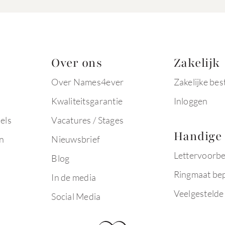
Over ons
Zakelijk
Over Names4ever
Zakelijke bes
Kwaliteitsgarantie
Inloggen
els
Vacatures / Stages
Handige 
n
Nieuwsbrief
Lettervoorb
Blog
Ringmaat be
In de media
Veelgestelde
Social Media