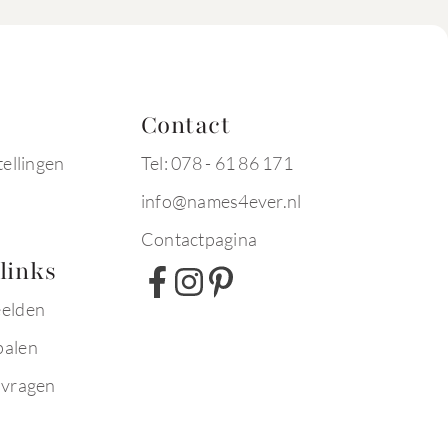
Contact
tellingen
Tel: 078 - 61 86 171
info@names4ever.nl
Contactpagina
links
eelden
palen
 vragen