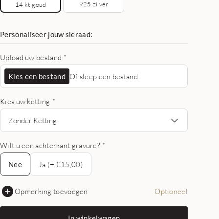
925 zilver
14 kt goud
Personaliseer jouw sieraad:
Upload uw bestand
*
Kies een bestand
Of sleep een bestand
Kies uw ketting
*
Zonder Ketting
Wilt u een achterkant gravure?
*
Nee
Nee
Ja (+ €15,00)
Opmerking toevoegen
Optioneel
In winkelwagen