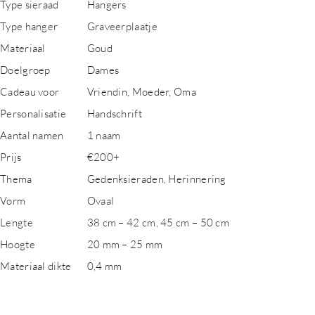
Type sieraad
Hangers
Type hanger
Graveerplaatje
Materiaal
Goud
Doelgroep
Dames
Cadeau voor
Vriendin, Moeder, Oma
Personalisatie
Handschrift
Aantal namen
1 naam
Prijs
€200+
Thema
Gedenksieraden, Herinnering
Vorm
Ovaal
Lengte
38 cm – 42 cm, 45 cm – 50 cm
Hoogte
20 mm – 25 mm
Materiaal dikte
0,4 mm