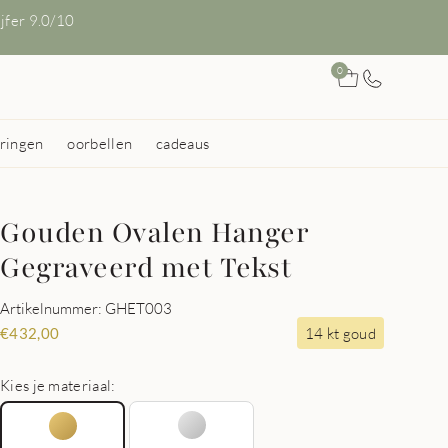
ijfer 9.0/10
0
ringen
oorbellen
cadeaus
Gouden Ovalen Hanger
Gegraveerd met Tekst
Artikelnummer: GHET003
14 kt goud
€
432,00
Kies je materiaal: