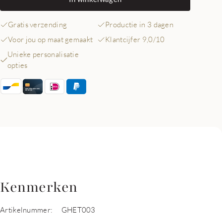
Gratis verzending
Productie in 3 dagen
Voor jou op maat gemaakt
Klantcijfer 9,0/10
Unieke personalisatie
opties
Kenmerken
Artikelnummer:
GHET003