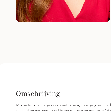
Omschrijving
Mis niets van onze gouden ovalen hanger die gegraveerd k
speciaal en persoonlijk is. De gouden ovalen hanger is 16