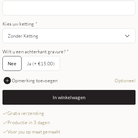
Kies uw ketting
*
Zonder Ketting
Wilt u een achterkant gravure?
*
Nee
Nee
Ja (+ €15,00)
Opmerking toevoegen
Optioneel
In winkelwagen
Gratis verzending
Productie in 3 dagen
Voor jou op maat gemaakt