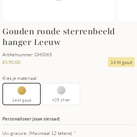
Gouden ronde sterrenbeeld
hanger Leeuw
Artikelnummer: GHS065
14 kt goud
€
590,00
Kies je materiaal:
925 zilver
14 kt goud
Personaliseer jouw sieraad:
Uw gravure: (Maximaal 12 tekens)
*