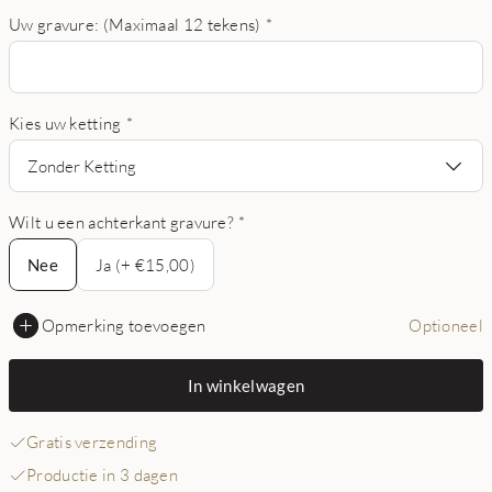
Uw gravure: (Maximaal 12 tekens)
*
Kies uw ketting
*
Zonder Ketting
Wilt u een achterkant gravure?
*
Nee
Nee
Ja (+ €15,00)
Opmerking toevoegen
Optioneel
In winkelwagen
Gratis verzending
Productie in 3 dagen