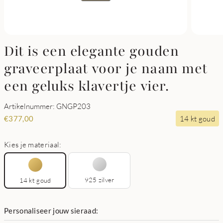
Dit is een elegante gouden
graveerplaat voor je naam met
een geluks klavertje vier.
Artikelnummer: GNGP203
14 kt goud
€
377,00
Kies je materiaal:
925 zilver
14 kt goud
Personaliseer jouw sieraad: