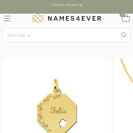
Gratis verzending
0