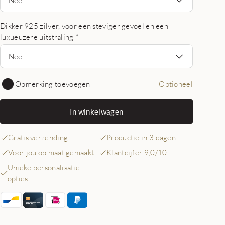
Dikker 925 zilver, voor een steviger gevoel en een
luxueuzere uitstraling
*
Nee
Opmerking toevoegen
Optioneel
In winkelwagen
Gratis verzending
Productie in 3 dagen
Voor jou op maat gemaakt
Klantcijfer 9,0/10
Unieke personalisatie
opties