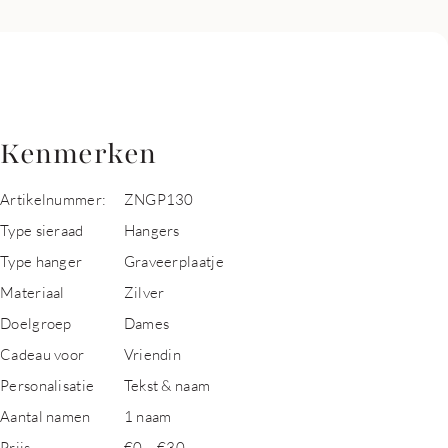
Kenmerken
Artikelnummer:
ZNGP130
Type sieraad
Hangers
Type hanger
Graveerplaatje
Materiaal
Zilver
Doelgroep
Dames
Cadeau voor
Vriendin
Personalisatie
Tekst & naam
Aantal namen
1 naam
Prijs
€0 – €30