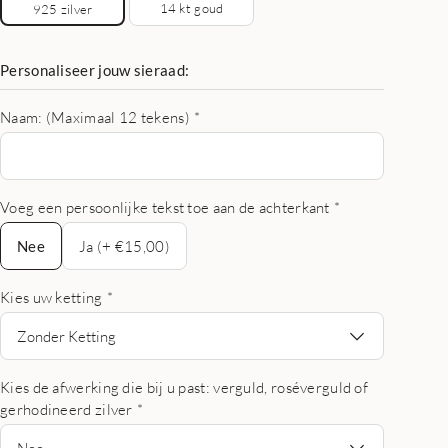
14 kt goud
925 zilver
Personaliseer jouw sieraad:
Naam: (Maximaal 12 tekens)
*
Voeg een persoonlijke tekst toe aan de achterkant
*
Nee
Nee
Ja (+ €15,00)
Kies uw ketting
*
Zonder Ketting
Kies de afwerking die bij u past: verguld, roséverguld of
gerhodineerd zilver
*
Nee