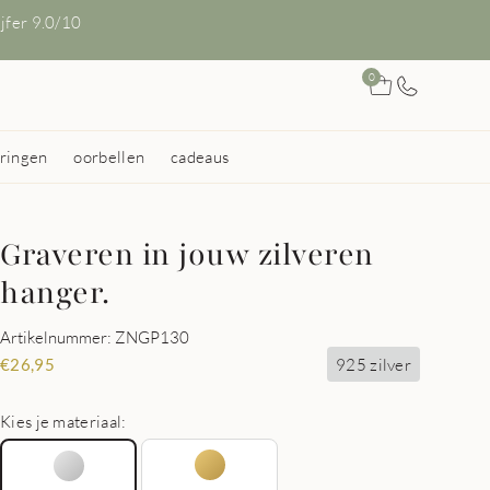
ijfer 9.0/10
0
ringen
oorbellen
cadeaus
Graveren in jouw zilveren
hanger.
Artikelnummer: ZNGP130
925 zilver
€
26,95
Kies je materiaal: