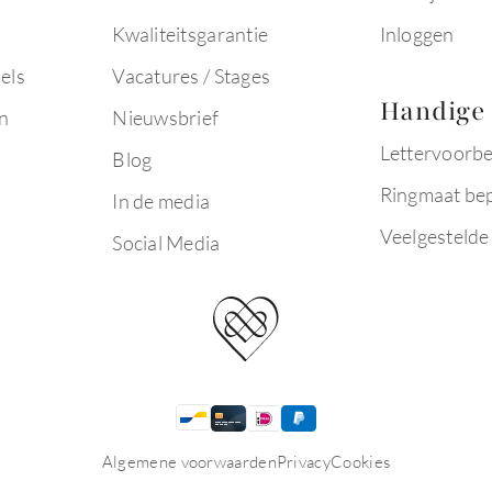
Kwaliteitsgarantie
Inloggen
els
Vacatures / Stages
Handige 
n
Nieuwsbrief
Lettervoorb
Blog
Ringmaat be
In de media
Veelgestelde
Social Media
Algemene voorwaarden
Privacy
Cookies