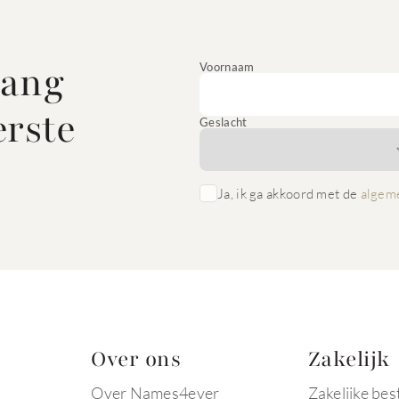
vang
Voornaam
erste
Geslacht
Ja, ik ga akkoord met de
algem
Over ons
Zakelijk
Over Names4ever
Zakelijke bes