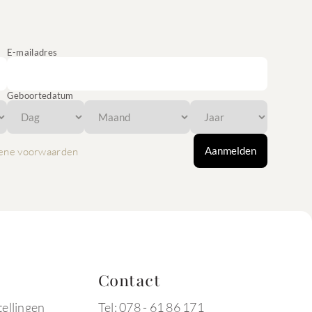
E-mailadres
Geboortedatum
Aanmelden
ene voorwaarden
Contact
tellingen
Tel: 078 - 61 86 171