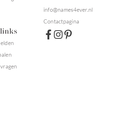
info@names4ever.nl
Contactpagina
links
eelden
palen
 vragen