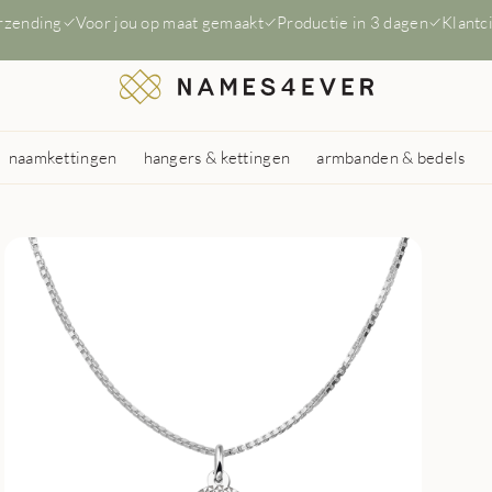
erzending
Voor jou op maat gemaakt
Productie in 3 dagen
Klantc
naamkettingen
hangers & kettingen
armbanden & bedels