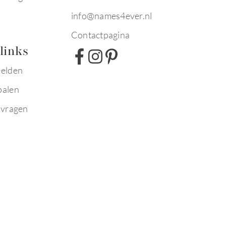
info@names4ever.nl
Contactpagina
links
eelden
palen
 vragen