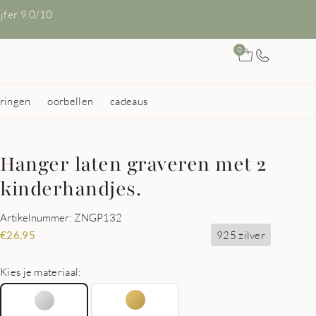
ijfer 9.0/10
0
ringen
oorbellen
cadeaus
Hanger laten graveren met 2
kinderhandjes.
Artikelnummer: ZNGP132
925 zilver
€
26,95
Kies je materiaal: