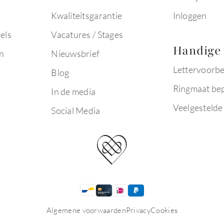
Kwaliteitsgarantie
Inloggen
els
Vacatures / Stages
Handige 
n
Nieuwsbrief
Lettervoorb
Blog
Ringmaat be
In de media
Veelgestelde
Social Media
Algemene voorwaarden
Privacy
Cookies