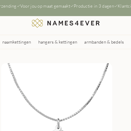
erzending
Voor jou op maat gemaakt
Productie in 3 dagen
Klantc
naamkettingen
hangers & kettingen
armbanden & bedels