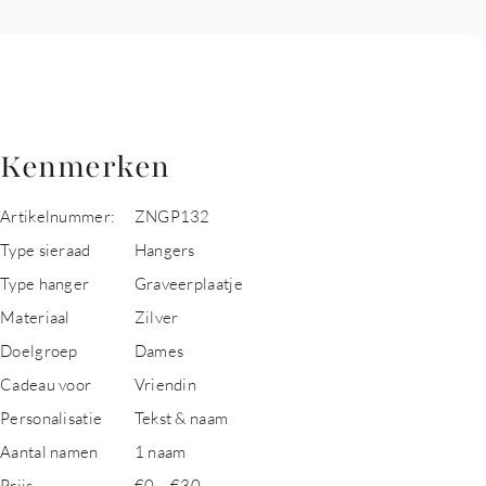
Kenmerken
Artikelnummer:
ZNGP132
Type sieraad
Hangers
Type hanger
Graveerplaatje
Materiaal
Zilver
Doelgroep
Dames
Cadeau voor
Vriendin
Personalisatie
Tekst & naam
Aantal namen
1 naam
Prijs
€0 – €30