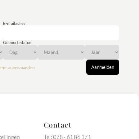
E-mailadres
Geboortedatum
Aanmelden
ene voorwaarden
Contact
tellingen
Tel: 078 - 61 86 171