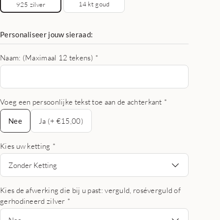
14 kt goud
925 zilver
Personaliseer jouw sieraad:
Naam: (Maximaal 12 tekens)
*
Voeg een persoonlijke tekst toe aan de achterkant
*
Nee
Nee
Ja (+ €15,00)
Kies uw ketting
*
Zonder Ketting
Kies de afwerking die bij u past: verguld, roséverguld of
gerhodineerd zilver
*
Nee