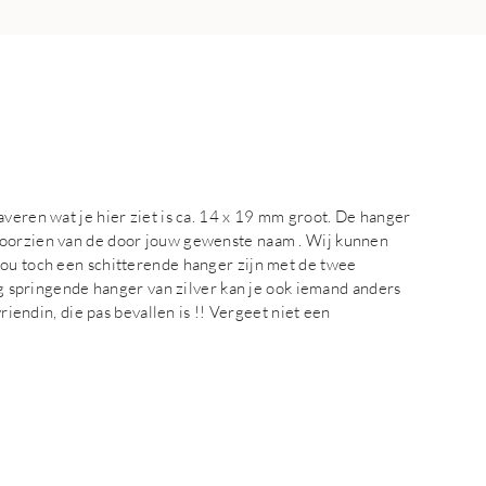
averen wat je hier ziet is ca. 14 x 19 mm groot. De hanger
voorzien van de door jouw gewenste naam . Wij kunnen
zou toch een schitterende hanger zijn met de twee
oog springende hanger van zilver kan je ook iemand anders
vriendin, die pas bevallen is !! Vergeet niet een