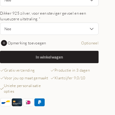
Dikker 925 zilver, voor een steviger gevoel en een
luxueuzere uitstraling
*
Nee
Opmerking toevoegen
Optioneel
In winkelwagen
Gratis verzending
Productie in 3 dagen
Voor jou op maat gemaakt
Klantcijfer 9,0/10
Unieke personalisatie
opties