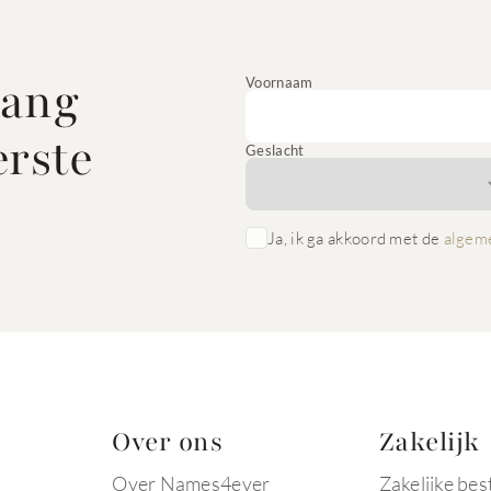
vang
Voornaam
erste
Geslacht
Ja, ik ga akkoord met de
algem
Over ons
Zakelijk
Over Names4ever
Zakelijke bes