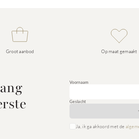
Groot aanbod
Op maat gemaakt
vang
Voornaam
erste
Geslacht
Ja, ik ga akkoord met de
algem