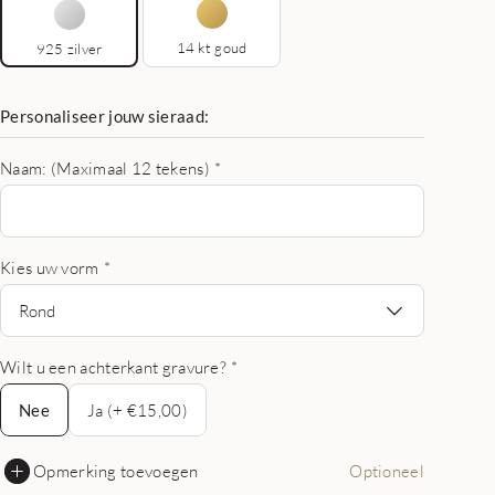
14 kt goud
925 zilver
Personaliseer jouw sieraad:
Naam: (Maximaal 12 tekens)
*
Kies uw vorm
*
Rond
Wilt u een achterkant gravure?
*
Nee
Nee
Ja (+ €15,00)
Opmerking toevoegen
Optioneel