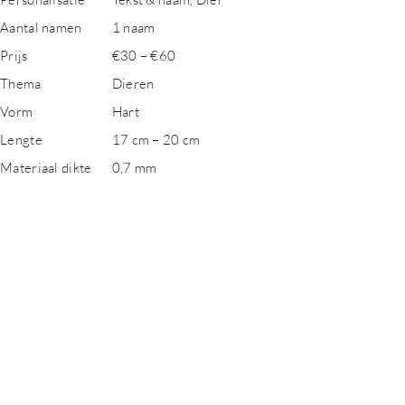
Aantal namen
1 naam
Prijs
€30 – €60
Thema
Dieren
Vorm
Hart
Lengte
17 cm – 20 cm
Materiaal dikte
0,7 mm