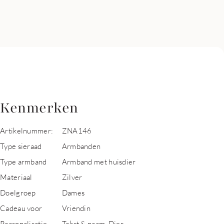
Kenmerken
Artikelnummer:
ZNA146
Type sieraad
Armbanden
Type armband
Armband met huisdier
Materiaal
Zilver
Doelgroep
Dames
Cadeau voor
Vriendin
Personalisatie
Tekst & naam, Dier