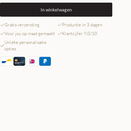
In winkelwagen
Gratis verzending
Productie in 3 dagen
Voor jou op maat gemaakt
Klantcijfer 9,0/10
Unieke personalisatie
opties