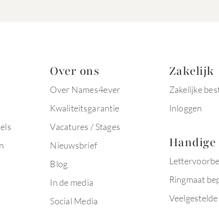
Over ons
Zakelijk
Over Names4ever
Zakelijke bes
Kwaliteitsgarantie
Inloggen
els
Vacatures / Stages
Handige 
n
Nieuwsbrief
Lettervoorb
Blog
Ringmaat be
In de media
Veelgestelde
Social Media