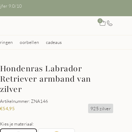
ijfer 9.0/10
0
ringen
oorbellen
cadeaus
Hondenras Labrador
Retriever armband van
zilver
Artikelnummer: ZNA146
925 zilver
€
54,95
Kies je materiaal: