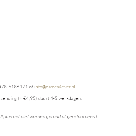
op 078-6186171 of
info@names4ever.nl
.
rzending (+ €4,95) duurt 4-5 werkdagen.
dt, kan het niet worden geruild of geretourneerd.