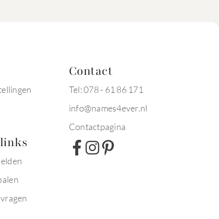
Contact
tellingen
Tel: 078 - 61 86 171
info@names4ever.nl
Contactpagina
links
eelden
palen
 vragen