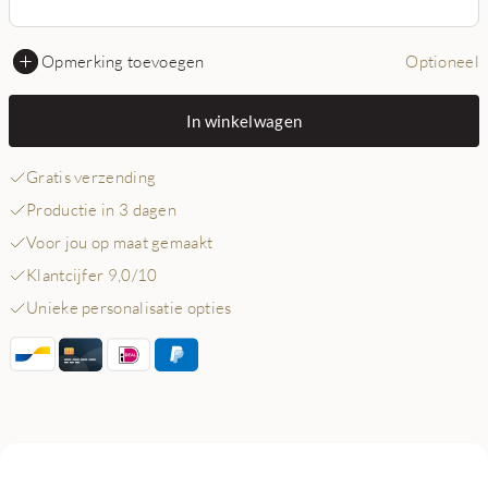
Opmerking toevoegen
Optioneel
In winkelwagen
Gratis verzending
Productie in 3 dagen
Voor jou op maat gemaakt
Klantcijfer 9,0/10
Unieke personalisatie opties