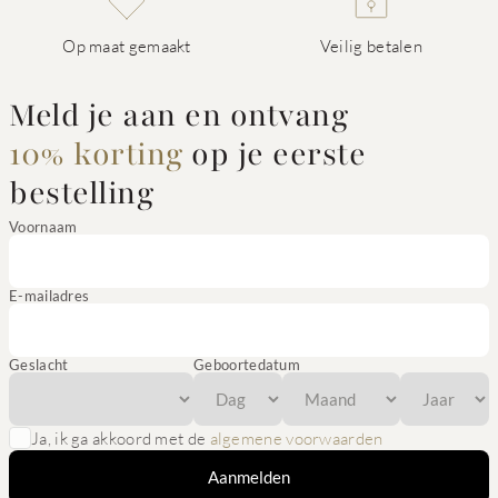
Op maat gemaakt
Veilig betalen
Meld je aan en ontvang
10% korting
op je eerste
bestelling
Voornaam
E-mailadres
Geslacht
Geboortedatum
Ja, ik ga akkoord met de
algemene voorwaarden
Aanmelden