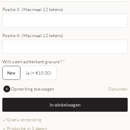
Positie 3: (Maximaal 12 tekens)
Positie 4: (Maximaal 12 tekens)
Wilt u een achterkant gravure?
*
Nee
Nee
Ja (+ €15,00)
Opmerking toevoegen
Optioneel
In winkelwagen
Gratis verzending
Productie in 3 dagen