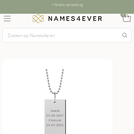
Gratis verzending
0