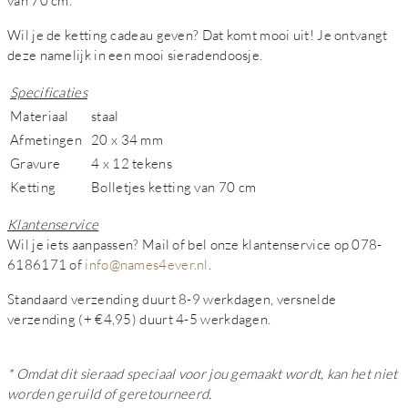
van 70 cm.
Wil je de ketting cadeau geven? Dat komt mooi uit! Je ontvangt
deze namelijk in een mooi sieradendoosje.
Specificaties
Materiaal
staal
Afmetingen
20 x 34 mm
Gravure
4 x 12 tekens
Ketting
Bolletjes ketting van 70 cm
Klantenservice
Wil je iets aanpassen?
Mail of bel onze klantenservice op 078-
6186171 of
info@names4ever.nl
.
Standaard verzending duurt 8-9 werkdagen, versnelde
verzending (+ €4,95) duurt 4-5 werkdagen.
* Omdat dit sieraad speciaal voor jou gemaakt wordt, kan het niet
worden geruild of geretourneerd.