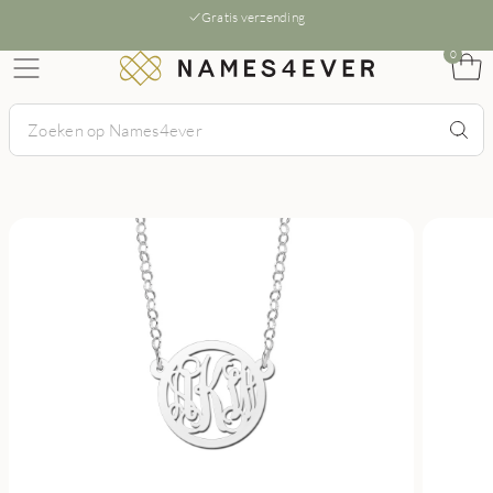
Gratis verzending
0