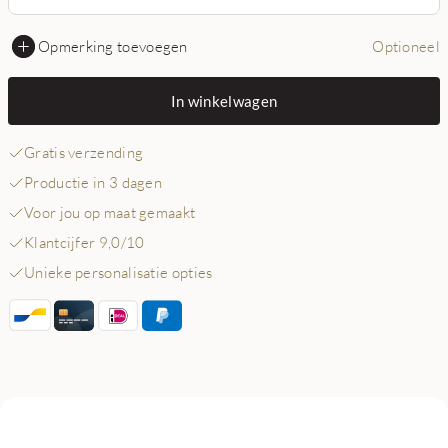
Opmerking toevoegen
Optioneel
In winkelwagen
Gratis verzending
Productie in 3 dagen
Voor jou op maat gemaakt
Klantcijfer 9,0/10
Unieke personalisatie opties