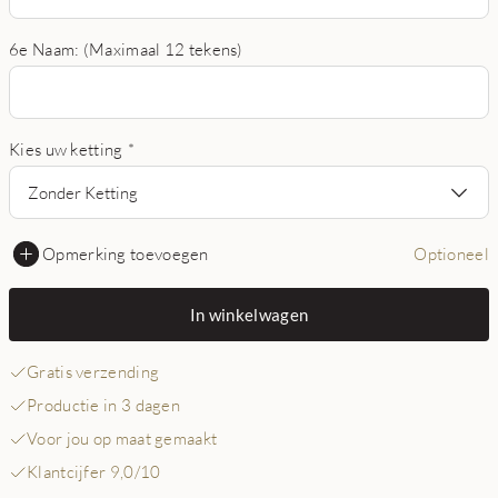
6e Naam: (Maximaal 12 tekens)
Kies uw ketting
*
Zonder Ketting
Opmerking toevoegen
Optioneel
In winkelwagen
Gratis verzending
Productie in 3 dagen
Voor jou op maat gemaakt
Klantcijfer 9,0/10