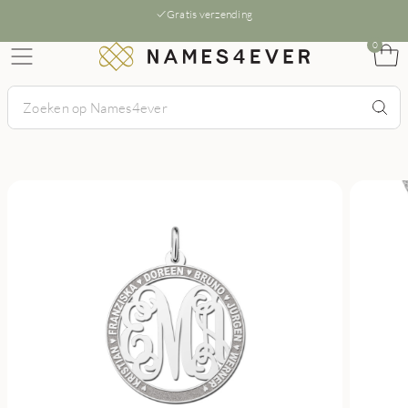
Gratis verzending
0