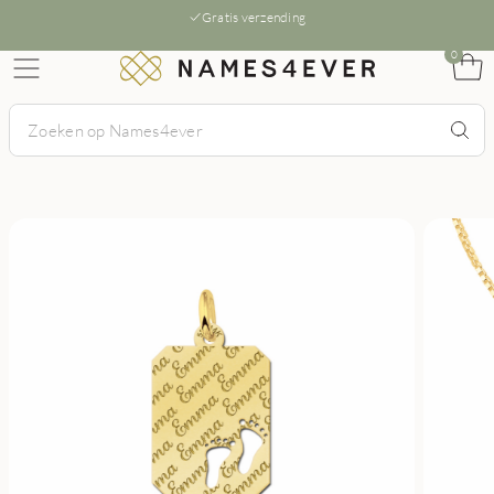
Gratis verzending
0