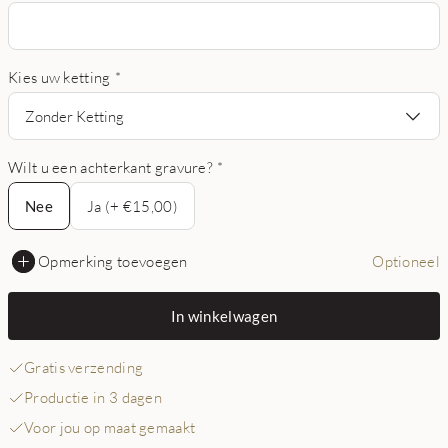
Kies uw ketting
*
Zonder Ketting
Wilt u een achterkant gravure?
*
Nee
Nee
Ja (+ €15,00)
Opmerking toevoegen
Optioneel
In winkelwagen
Gratis verzending
Productie in 3 dagen
Voor jou op maat gemaakt