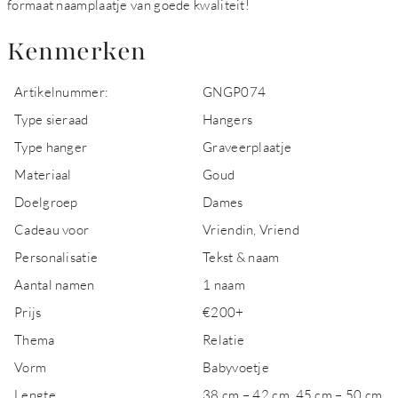
formaat naamplaatje van goede kwaliteit!
Kenmerken
Artikelnummer:
GNGP074
Type sieraad
Hangers
Type hanger
Graveerplaatje
Materiaal
Goud
Doelgroep
Dames
Cadeau voor
Vriendin, Vriend
Personalisatie
Tekst & naam
Aantal namen
1 naam
Prijs
€200+
Thema
Relatie
Vorm
Babyvoetje
Lengte
38 cm – 42 cm, 45 cm – 50 cm