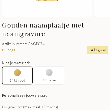
Gouden naamplaatje met
naamgravure
Artikelnummer: GNGP074
14 kt goud
€
392,00
Kies je materiaal:
925 zilver
14 kt goud
Personaliseer jouw sieraad:
Uw gravure: (Maximaal 12 tekens)
*