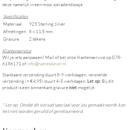
deze namelijk in een mooi sieradendoosje.
Specificaties
Materiaal
925 Sterling zilver
Afmetingen
8 x 11,5 mm
Gravure
2 tekens
Klantenservice
Wil je iets aanpassen? Mail of bel onze klantenservice op 078-
6186171 of
info@names4ever.nl
.
Standaard verzending duurt 8-9 werkdagen, versnelde
verzending (+ €4,95) duurt 4-5 werkdagen.
Let op:
Bij dit
product is een binnenkant gravure
niet
mogelijk.
* Let op: Omdat dit sieraad speciaal voor jou gemaakt wordt, kan
het niet worden geruild of geretourneerd.