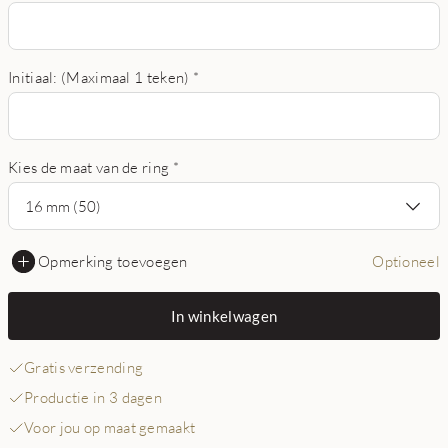
Initiaal: (Maximaal 1 teken)
*
Kies de maat van de ring
*
16 mm (50)
Opmerking toevoegen
Optioneel
In winkelwagen
Gratis verzending
Productie in 3 dagen
Voor jou op maat gemaakt