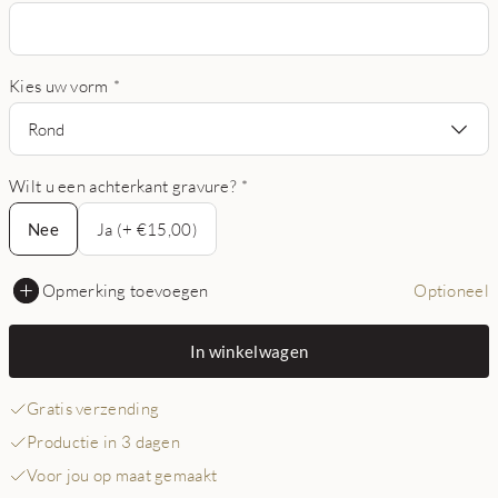
Kies uw vorm
*
Rond
Wilt u een achterkant gravure?
*
Nee
Nee
Ja (+ €15,00)
Opmerking toevoegen
Optioneel
In winkelwagen
Gratis verzending
Productie in 3 dagen
Voor jou op maat gemaakt