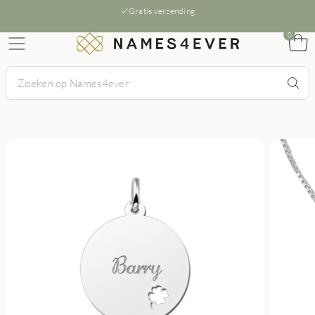
Gratis verzending
0