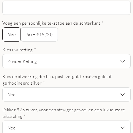
Voeg een persoonlijke tekst toe aan de achterkant
*
Nee
Nee
Ja (+ €15,00)
Kies uw ketting
*
Zonder Ketting
Kies de afwerking die bij u past: verguld, roséverguld of
gerhodineerd zilver
*
Nee
Dikker 925 zilver, voor een steviger gevoel en een luxueuzere
uitstraling
*
Nee