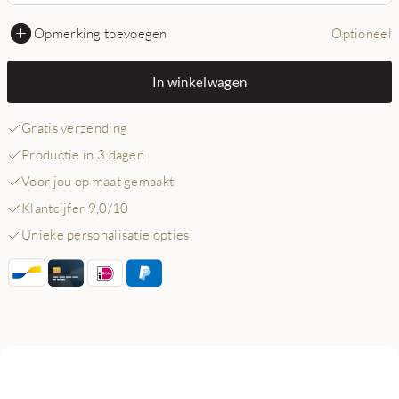
Opmerking toevoegen
Optioneel
In winkelwagen
Gratis verzending
Productie in 3 dagen
Voor jou op maat gemaakt
Klantcijfer 9,0/10
Unieke personalisatie opties